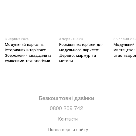
3 червня 2024
3 червня 2024
3 червня 202
Модульний паркет в
Розкішні матеріали для
Модульний 
історичних інтер'єрах:
модульного паркету:
мистецтво: 
Збереження спадщини із
Дерево, мармур та
стає творо
сучасними технологіями
метали
Безкоштовні дзвінки
0800 209 742
Контакти
Повна версія сайту