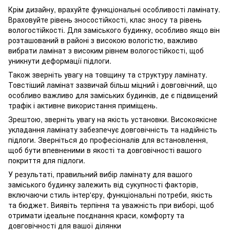
Крім дизайну, врахуйте функціональні особливості ламінату.
Враховуйте рівень зносостійкості, клас зносу та рівень
вологостійкості. Для заміського будинку, особливо якщо він
розташований в районі з високою вологістю, важливо
вибрати ламінат з високим рівнем вологостійкості, щоб
уникнути деформації підлоги.
Також зверніть увагу на товщину та структуру ламінату.
Товстіший ламінат зазвичай більш міцний і довговічний, що
особливо важливо для заміських будинків, де є підвищений
трафік і активне використання приміщень.
Зрештою, зверніть увагу на якість установки. Високоякісне
укладання ламінату забезпечує довговічність та надійність
підлоги. Зверніться до професіоналів для встановлення,
щоб бути впевненими в якості та довговічності вашого
покриття для підлоги.
У результаті, правильний вибір ламінату для вашого
заміського будинку залежить від сукупності факторів,
включаючи стиль інтер'єру, функціональні потреби, якість
та бюджет. Виявіть терпіння та уважність при виборі, щоб
отримати ідеальне поєднання краси, комфорту та
довговічності для вашої ділянки