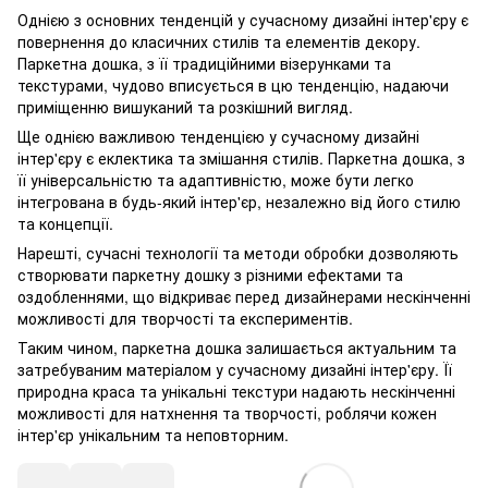
Однією з основних тенденцій у сучасному дизайні інтер'єру є
повернення до класичних стилів та елементів декору.
Паркетна дошка, з її традиційними візерунками та
текстурами, чудово вписується в цю тенденцію, надаючи
приміщенню вишуканий та розкішний вигляд.
Ще однією важливою тенденцією у сучасному дизайні
інтер'єру є еклектика та змішання стилів. Паркетна дошка, з
її універсальністю та адаптивністю, може бути легко
інтегрована в будь-який інтер'єр, незалежно від його стилю
та концепції.
Нарешті, сучасні технології та методи обробки дозволяють
створювати паркетну дошку з різними ефектами та
оздобленнями, що відкриває перед дизайнерами нескінченні
можливості для творчості та експериментів.
Таким чином, паркетна дошка залишається актуальним та
затребуваним матеріалом у сучасному дизайні інтер'єру. Її
природна краса та унікальні текстури надають нескінченні
можливості для натхнення та творчості, роблячи кожен
інтер'єр унікальним та неповторним.