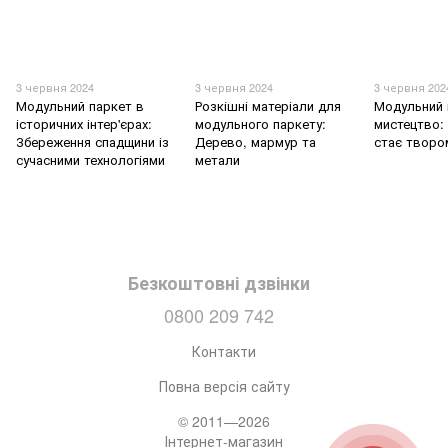
3 червня 2024
3 червня 2024
3 червня 202
Модульний паркет в
Розкішні матеріали для
Модульний 
історичних інтер'єрах:
модульного паркету:
мистецтво: 
Збереження спадщини із
Дерево, мармур та
стає творо
сучасними технологіями
метали
Безкоштовні дзвінки
0800 209 742
Контакти
Повна версія сайту
© 2011—2026
Інтернет-магазин