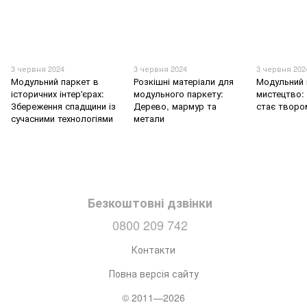
3 червня 2024
3 червня 2024
3 червня 202
Модульний паркет в
Розкішні матеріали для
Модульний 
історичних інтер'єрах:
модульного паркету:
мистецтво: 
Збереження спадщини із
Дерево, мармур та
стає творо
сучасними технологіями
метали
Безкоштовні дзвінки
0800 209 742
Контакти
Повна версія сайту
© 2011—2026