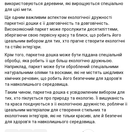
використовуються деревини, які вирощуються спеціально
для цієї мети.
Ще одним важливим аспектом екологічної дружності
паркетної дошки є її довговічність та довговічність.
Високоякісний паркет може прослужити десятиліттями,
зберігаючи свою первісну красу та блиск, що робить його
ідеальним вибором для тих, хто прагне створити екологічні
та стійкі інтер'єри.
Крім того, паркетна дошка може бути піддана спеціальній
обробці, яка робить її ще більш екологічно дружньою.
Наприклад, паркет може бути оброблений спеціальними
натуральними оліями та восками, які не містять шкідливих
хімічних речовин, що робить його безпечним для здоров'я
та навколишнього середовища.
Таким чином, паркетна дошка є усвідомленим вибором для
тих, хто піклується про природу та екологію. Її вишуканість
та краса поєднуються з її екологічною дружністю, роблячи її
ідеальним матеріалом для створення стильних та
екологічних інтер'єрів, які не тільки красиві, але й безпечні
для здоров'я та навколишнього середовища.