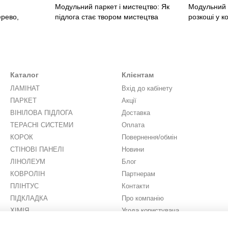
Модульний паркет і мистецтво: Як
Модульний 
ерево,
підлога стає твором мистецтва
розкоші у к
Каталог
Клієнтам
ЛАМІНАТ
Вхід до кабінету
ПАРКЕТ
Акції
ВІНІЛОВА ПІДЛОГА
Доставка
ТЕРАСНІ СИСТЕМИ
Оплата
КОРОК
Повернення/обмін
СТІНОВІ ПАНЕЛІ
Новини
ЛІНОЛЕУМ
Блог
КОВРОЛІН
Партнерам
ПЛІНТУС
Контакти
ПІДКЛАДКА
Про компанію
ХІМІЯ
Угода користувача
ШТУЧНА ТРАВА