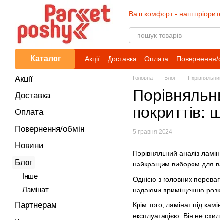
Перейти до основного контенту
Ваш комфорт - наш пріорит
Каталог
Акції
Доставка
Оплата
Повернення/
Акції
Головна
Блог
Порівняльний
Порівняльни
Доставка
покриттів:
Оплата
Повернення/обмін
5 травня 2024
Новини
Порівняльний аналіз ламіна
Блог
найкращим вибором для ва
Iнше
Однією з головних переваг 
Ламінат
надаючи приміщенню розкіш
Партнерам
Крім того, ламінат під кам
експлуатацією. Він не схил