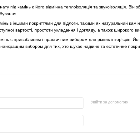
ту під камінь є його відмінна теплоізоляція та звукоізоляція. Він 
бування.
мінь з іншими покриттями для підлоги, такими як натуральний камін
тупної вартості, простоти укладання і догляду, а також широкого вибо
камінь є привабливим і практичним вибором для різних інтер'єрів. Йог
о найкращим вибором для тих, хто шукає надійне та естетичне покри
Увійти за допомогою