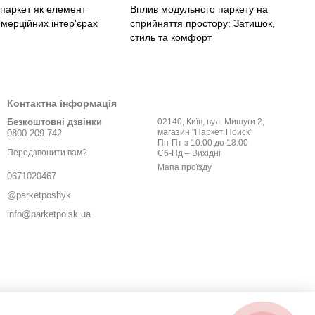
паркет як елемент
Вплив модульного паркету на
омерційних інтер'єрах
сприйняття простору: Затишок,
стиль та комфорт
Контактна інформація
Безкоштовні дзвінки
02140, Київ, вул. Мишуги 2,
магазин "Паркет Поиск"
0800 209 742
Пн-Пт з 10:00 до 18:00
Передзвонити вам?
Сб-Нд – Вихідні
Мапа проїзду
0671020467
@parketposhyk
info@parketpoisk.ua