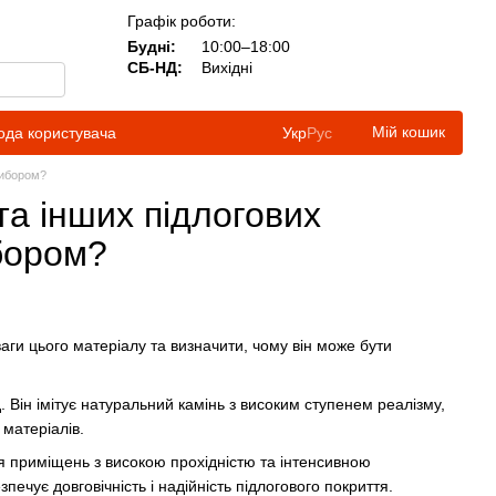
Графік роботи:
Будні:
10:00–18:00
СБ-НД:
Вихідні
Мій кошик
ода користувача
Укр
Рус
вибором?
та інших підлогових
бором?
ваги цього матеріалу та визначити, чому він може бути
. Він імітує натуральний камінь з високим ступенем реалізму,
матеріалів.
для приміщень з високою прохідністю та інтенсивною
ечує довговічність і надійність підлогового покриття.