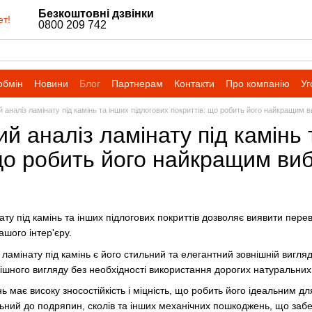
Безкоштовні дзвінки
ет!
0800 209 742
обмін
Новини
Блог
Партнерам
Контакти
Про компанію
Уг
 аналіз ламінату під камінь та інших підлогових покриттів: що робить його найкращим 
й аналіз ламінату під камінь 
 що робить його найкращим ви
ту під камінь та інших підлогових покриттів дозволяє виявити пере
шого інтер'єру.
ламінату під камінь є його стильний та елегантний зовнішній вигляд
ного вигляду без необхідності використання дорогих натуральних 
інь має високу зносостійкість і міцність, що робить його ідеальним 
ьний до подряпин, сколів та інших механічних пошкоджень, що забезп