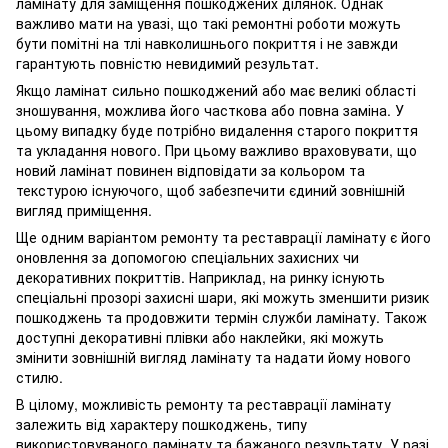
ламінату для заміщення пошкоджених ділянок. Однак
важливо мати на увазі, що такі ремонтні роботи можуть
бути помітні на тлі навколишнього покриття і не завжди
гарантують повністю невидимий результат.
Якщо ламінат сильно пошкоджений або має великі області
зношування, можлива його часткова або повна заміна. У
цьому випадку буде потрібно видалення старого покриття
та укладання нового. При цьому важливо враховувати, що
новий ламінат повинен відповідати за кольором та
текстурою існуючого, щоб забезпечити єдиний зовнішній
вигляд приміщення.
Ще одним варіантом ремонту та реставрації ламінату є його
оновлення за допомогою спеціальних захисних чи
декоративних покриттів. Наприклад, на ринку існують
спеціальні прозорі захисні шари, які можуть зменшити ризик
пошкоджень та продовжити термін служби ламінату. Також
доступні декоративні плівки або наклейки, які можуть
змінити зовнішній вигляд ламінату та надати йому нового
стилю.
В цілому, можливість ремонту та реставрації ламінату
залежить від характеру пошкоджень, типу
використовуваного ламінату та бажаного результату. У разі