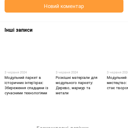
Новий коментар
Інші записи
3 червня 2024
3 червня 2024
3 червня 202
Модульний паркет в
Розкішні матеріали для
Модульний 
історичних інтер'єрах:
модульного паркету:
мистецтво: 
Збереження спадщини із
Дерево, мармур та
стає творо
сучасними технологіями
метали
Безкоштовні дзвінки