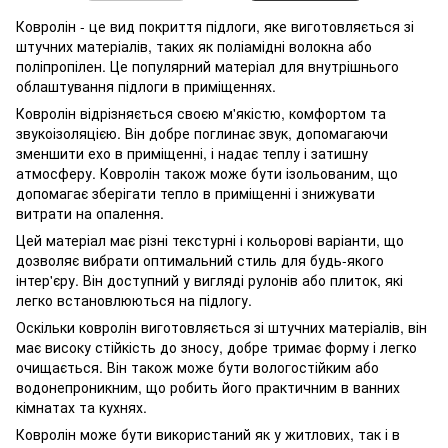
Ковролін - це вид покриття підлоги, яке виготовляється зі
штучних матеріалів, таких як поліамідні волокна або
поліпропілен. Це популярний матеріал для внутрішнього
облаштування підлоги в приміщеннях.
Ковролін відрізняється своєю м'якістю, комфортом та
звукоізоляцією. Він добре поглинає звук, допомагаючи
зменшити ехо в приміщенні, і надає теплу і затишну
атмосферу. Ковролін також може бути ізольованим, що
допомагає зберігати тепло в приміщенні і знижувати
витрати на опалення.
Цей матеріал має різні текстурні і кольорові варіанти, що
дозволяє вибрати оптимальний стиль для будь-якого
інтер'єру. Він доступний у вигляді рулонів або плиток, які
легко встановлюються на підлогу.
Оскільки ковролін виготовляється зі штучних матеріалів, він
має високу стійкість до зносу, добре тримає форму і легко
очищається. Він також може бути вологостійким або
водонепроникним, що робить його практичним в ванних
кімнатах та кухнях.
Ковролін може бути використаний як у житлових, так і в