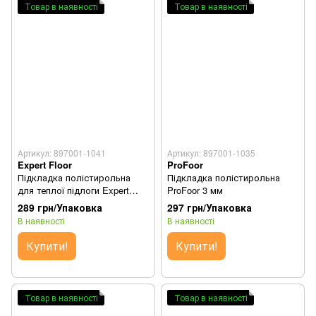
Товар в наявності
Товар в наявності
Артикул: 897001-1041
Артикул: 897001-1035
Expert Floor
ProFoor
Підкладка полістирольна
Підкладка полістирольна
для теплої підлоги Expert
ProFoor 3 мм
Floor 3 мм (Зелена)
289 грн/Упаковка
297 грн/Упаковка
В наявності
В наявності
Купити!
Купити!
Товар в наявності
Товар в наявності