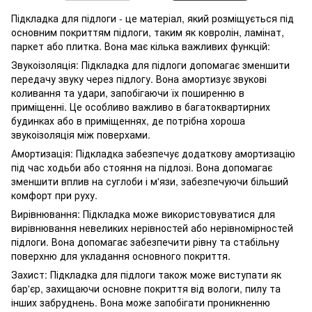
Підкладка для підлоги - це матеріал, який розміщується під
основним покриттям підлоги, таким як ковролін, ламінат,
паркет або плитка. Вона має кілька важливих функцій:
Звукоізоляція: Підкладка для підлоги допомагає зменшити
передачу звуку через підлогу. Вона амортизує звукові
коливання та удари, запобігаючи їх поширенню в
приміщенні. Це особливо важливо в багатоквартирних
будинках або в приміщеннях, де потрібна хороша
звукоізоляція між поверхами.
Амортизація: Підкладка забезпечує додаткову амортизацію
під час ходьби або стояння на підлозі. Вона допомагає
зменшити вплив на суглоби і м'язи, забезпечуючи більший
комфорт при руху.
Вирівнювання: Підкладка може використовуватися для
вирівнювання невеликих нерівностей або нерівномірностей
підлоги. Вона допомагає забезпечити рівну та стабільну
поверхню для укладання основного покриття.
Захист: Підкладка для підлоги також може виступати як
бар'єр, захищаючи основне покриття від вологи, пилу та
інших забруднень. Вона може запобігати проникненню