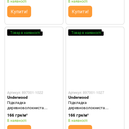
В наявності
В наявності
Купити!
Купити!
Товар в наявності
Товар в наявності
Артикул: 897001-1022
Артикул: 897001-1027
Underwood
Underwood
Підкладка
Підкладка
деревноволокниста
деревноволокниста
Underwood 7 мм (Коричнева)
Underwood 7 мм (Зелена)
166 грн/м²
166 грн/м²
В наявності
В наявності