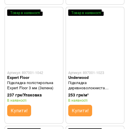
Товар в наявності
Товар в наявності
Артикул: 897001-1042
Артикул: 897001-1023
Expert Floor
Underwood
Підкладка полістирольна
Підкладка
Expert Floor 3 мм (Зелена)
деревноволокниста
Underwood 10 мм (Коричнева)
237 грн/Упаковка
253 грн/м²
В наявності
В наявності
Купити!
Купити!