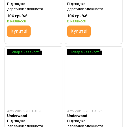
Підкладка
Підкладка
деревноволокниста
деревноволокниста
Underwood 3 мм (Коричнева)
Underwood 3 мм (Зелена)
104 грн/м²
104 грн/м²
В наявності
В наявності
Купити!
Купити!
Товар в наявності
Товар в наявності
Артикул: 897001-1020
Артикул: 897001-1025
Underwood
Underwood
Підкладка
Підкладка
деревноволокниста
деревноволокниста