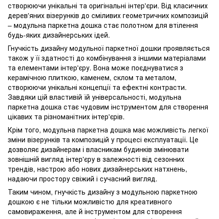
створюючи унікальні та оригінальні інтер'єри. Від класичних
дерев'яних візерунків до сміливих геометричних композицій
– модульна паркетна дошка стає полотном для втілення
будь-яких дизайнерських ідей.
Гнучкість дизайну модульної паркетної дошки проявляється
також у її здатності до комбінування з іншими матеріалами
та елементами інтер'єру. Вона може поєднуватися з
керамічною плиткою, каменем, склом та металом,
створюючи унікальні концепції та ефектні контрасти.
Завдяки цій властивій їй універсальності, модульна
паркетна дошка стає чудовим інструментом для створення
цікавих та різноманітних інтер'єрів.
Крім того, модульна паркетна дошка має можливість легкої
зміни візерунків та композицій у процесі експлуатації. Це
дозволяє дизайнерам і власникам будинків змінювати
зовнішній вигляд інтер'єру в залежності від сезонних
трендів, настрою або нових дизайнерських натхнень,
надаючи простору свіжий і сучасний вигляд.
Таким чином, гнучкість дизайну з модульною паркетною
дошкою є не тільки можливістю для креативного
самовираження, але й інструментом для створення