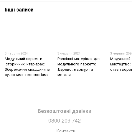
Інші записи
3 червня 2024
3 червня 2024
3 червня 202
Модульний паркет в
Розкішні матеріали для
Модульний 
історичних інтер'єрах:
модульного паркету:
мистецтво: 
Збереження спадщини із
Дерево, мармур та
стає творо
сучасними технологіями
метали
Безкоштовні дзвінки
0800 209 742
Контакти