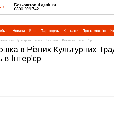
Безкоштовні дзвінки
ет!
0800 209 742
обмін
Новини
Блог
Партнерам
Контакти
Про компанію
Уг
ка в Різних Культурних Традиціях: Екзотика та Вишуканість в Інтер'єрі
шка в Різних Культурних Трад
 в Інтер'єрі