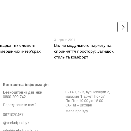
3 червня 2024
паркет як елемент
Вплив модульного паркету на
омерційних інтер'єрах
сприйняття простору: Затишок,
стиль та комфорт
Контактна інформація
Безкоштовні дзвінки
02140, Київ, вул. Мишуги 2,
магазин "Паркет Поиск"
0800 209 742
Пн-Пт з 10:00 до 18:00
Передзвонити вам?
Сб-Нд – Вихідні
Мапа проїзду
0671020467
@parketposhyk
info@parketpoisk.ua