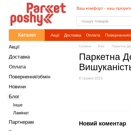
Перейти до основного контенту
Ваш комфорт - наш пріорит
Каталог
Акції
Доставка
Оплата
Повернення/
Акції
Головна
Блог
Паркетна Дош
Паркетна До
Доставка
Вишуканість
Оплата
Повернення/обмін
8 травня 2024
Новини
Блог
Iнше
Ламінат
Партнерам
Новий коментар