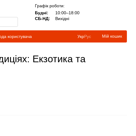
Графік роботи:
Будні:
10:00–18:00
СБ-НД:
Вихідні
Мій кошик
ода користувача
Укр
Рус
иціях: Екзотика та