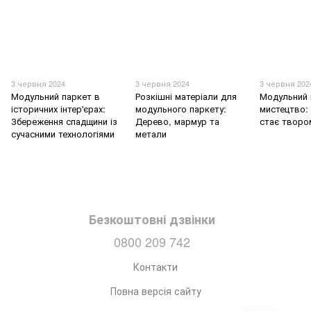
3 червня 2024
3 червня 2024
3 червня 202
Модульний паркет в
Розкішні матеріали для
Модульний 
історичних інтер'єрах:
модульного паркету:
мистецтво: 
Збереження спадщини із
Дерево, мармур та
стає творо
сучасними технологіями
метали
Безкоштовні дзвінки
0800 209 742
Контакти
Повна версія сайту