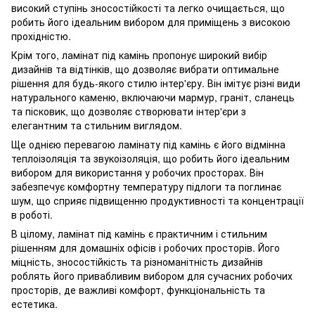
високий ступінь зносостійкості та легко очищається, що
робить його ідеальним вибором для приміщень з високою
прохідністю.
Крім того, ламінат під камінь пропонує широкий вибір
дизайнів та відтінків, що дозволяє вибрати оптимальне
рішення для будь-якого стилю інтер'єру. Він імітує різні види
натурального каменю, включаючи мармур, граніт, сланець
та пісковик, що дозволяє створювати інтер'єри з
елегантним та стильним виглядом.
Ще однією перевагою ламінату під камінь є його відмінна
теплоізоляція та звукоізоляція, що робить його ідеальним
вибором для використання у робочих просторах. Він
забезпечує комфортну температуру підлоги та поглинає
шум, що сприяє підвищенню продуктивності та концентрації
в роботі.
В цілому, ламінат під камінь є практичним і стильним
рішенням для домашніх офісів і робочих просторів. Його
міцність, зносостійкість та різноманітність дизайнів
роблять його привабливим вибором для сучасних робочих
просторів, де важливі комфорт, функціональність та
естетика.