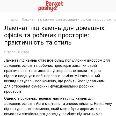
Блог
Ламінат під камінь для домашніх офісів та робочих п
Ламінат під камінь для домашніх
офісів та робочих просторів:
практичність та стиль
5 травня 2024
Ламінат під камінь стає все більш популярним вибором для
домашніх офісів та робочих просторів завдяки своїй
практичності та стилю. Це універсальне покриття для
підлоги поєднує в собі переваги ламінату і елегантний
вигляд натурального каменю, що робить його ідеальним
для створення сучасних і функціональних робочих
просторів.
Однією з основних переваг ламінату під камінь для
домашніх офісів є його міцність та зносостійкість. На відміну
від натурального каменю, який може бути дорогим та
вимагати спеціального догляду, ламінат під камінь має