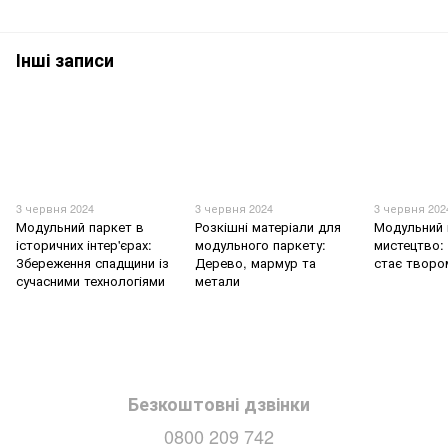
Інші записи
3 червня 2024
3 червня 2024
3 червня 202
Модульний паркет в
Розкішні матеріали для
Модульний 
історичних інтер'єрах:
модульного паркету:
мистецтво: 
Збереження спадщини із
Дерево, мармур та
стає творо
сучасними технологіями
метали
Безкоштовні дзвінки
0800 209 742