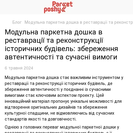
Блог
Модульна паркетна дошка в реставрації та реконстру
Модульна паркетна дошка в
реставрації та реконструкції
історичних будівель: збереження
автентичності та сучасні вимоги
6 травня 2024
Модульна паркетна дошка стає важливим інструментом у
реставрації та реконструкції історичних будівель, де
збереження автентичності у поєднанні із сучасними
вимогами стає ключовим аспектом проекту. Цей
інноваційний матеріал пропонує унікальні можливості для
відтворення оригінальних дизайнів та збереження
культурної спадщини, не відмовляючись від сучасних
стандартів якості та довговічності.
Однією з головних переваг модульної паркетної дошки у
реставрації та реконструкції історичних будівель є її