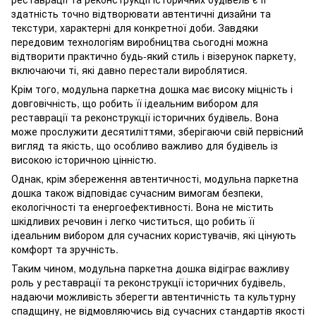
здатність точно відтворювати автентичні дизайни та
текстури, характерні для конкретної доби. Завдяки
передовим технологіям виробництва сьогодні можна
відтворити практично будь-який стиль і візерунок паркету,
включаючи ті, які давно перестали вироблятися.
Крім того, модульна паркетна дошка має високу міцність і
довговічність, що робить її ідеальним вибором для
реставрації та реконструкції історичних будівель. Вона
може прослужити десятиліттями, зберігаючи свій первісний
вигляд та якість, що особливо важливо для будівель із
високою історичною цінністю.
Однак, крім збереження автентичності, модульна паркетна
дошка також відповідає сучасним вимогам безпеки,
екологічності та енергоефективності. Вона не містить
шкідливих речовин і легко чиститься, що робить її
ідеальним вибором для сучасних користувачів, які цінують
комфорт та зручність.
Таким чином, модульна паркетна дошка відіграє важливу
роль у реставрації та реконструкції історичних будівель,
надаючи можливість зберегти автентичність та культурну
спадщину, не відмовляючись від сучасних стандартів якості