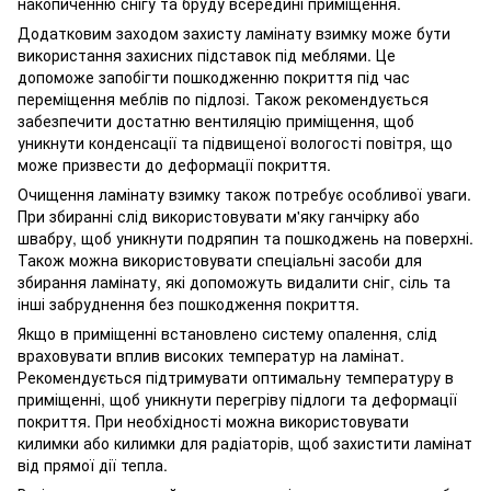
накопиченню снігу та бруду всередині приміщення.
Додатковим заходом захисту ламінату взимку може бути
використання захисних підставок під меблями. Це
допоможе запобігти пошкодженню покриття під час
переміщення меблів по підлозі. Також рекомендується
забезпечити достатню вентиляцію приміщення, щоб
уникнути конденсації та підвищеної вологості повітря, що
може призвести до деформації покриття.
Очищення ламінату взимку також потребує особливої уваги.
При збиранні слід використовувати м'яку ганчірку або
швабру, щоб уникнути подряпин та пошкоджень на поверхні.
Також можна використовувати спеціальні засоби для
збирання ламінату, які допоможуть видалити сніг, сіль та
інші забруднення без пошкодження покриття.
Якщо в приміщенні встановлено систему опалення, слід
враховувати вплив високих температур на ламінат.
Рекомендується підтримувати оптимальну температуру в
приміщенні, щоб уникнути перегріву підлоги та деформації
покриття. При необхідності можна використовувати
килимки або килимки для радіаторів, щоб захистити ламінат
від прямої дії тепла.