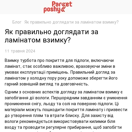
Блог
Як правильно доглядати за ламінатом взимку?
Як правильно доглядати за
ламінатом взимку?
11 травня 2024
Взимку турбота про покриття для підлоги, включаючи
ламінат, стає особливо важливою, враховуючи зміни в
умовах експлуатації приміщень. Правильний догляд за
ламінатом у холодну пору року допоможе зберегти його
гарний зовнішній вигляд та довговічність.
Одним з основних аспектів догляду за ламінатом взимку є
запобігання дії вологи. Першорядним завданням є уникнення
проникнення снігу, льоду та солі на поверхню підлоги. Ці
матеріали можуть пошкодити покриття ламінату і призвести
до утворення плям та втрати блиску. Для захисту від
вологи рекомендується використовувати килимки біля
входу та проводити регулярне прибирання, щоб запобігти