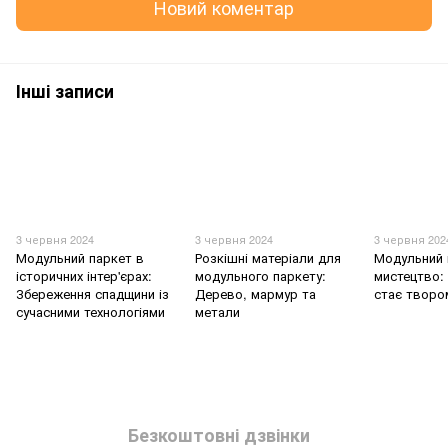
Новий коментар
Інші записи
3 червня 2024
3 червня 2024
3 червня 202
Модульний паркет в
Розкішні матеріали для
Модульний 
історичних інтер'єрах:
модульного паркету:
мистецтво: 
Збереження спадщини із
Дерево, мармур та
стає творо
сучасними технологіями
метали
Безкоштовні дзвінки