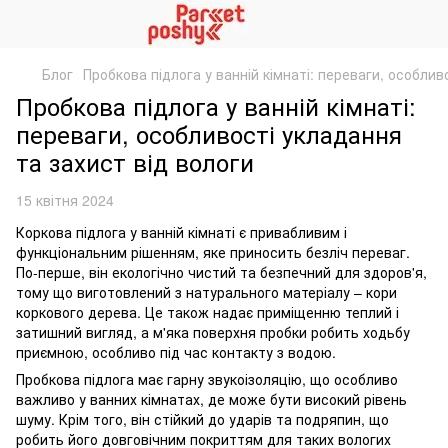
Блог
Пробкова підлога у ванній кімнаті: переваги, особлив
Пробкова підлога у ванній кімнаті:
переваги, особливості укладання
та захист від вологи
15 квітня 2024
Коркова підлога у ванній кімнаті є привабливим і
функціональним рішенням, яке приносить безліч переваг.
По-перше, він екологічно чистий та безпечний для здоров'я,
тому що виготовлений з натурального матеріалу – кори
коркового дерева. Це також надає приміщенню теплий і
затишний вигляд, а м'яка поверхня пробки робить ходьбу
приємною, особливо під час контакту з водою.
Пробкова підлога має гарну звукоізоляцію, що особливо
важливо у ванних кімнатах, де може бути високий рівень
шуму. Крім того, він стійкий до ударів та подряпин, що
робить його довговічним покриттям для таких вологих