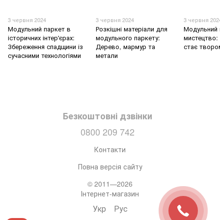
3 червня 2024
3 червня 2024
3 червня 202
Модульний паркет в
Розкішні матеріали для
Модульний 
історичних інтер'єрах:
модульного паркету:
мистецтво: 
Збереження спадщини із
Дерево, мармур та
стає творо
сучасними технологіями
метали
Безкоштовні дзвінки
0800 209 742
Контакти
Повна версія сайту
© 2011—2026
Інтернет-магазин
Укр
Рус