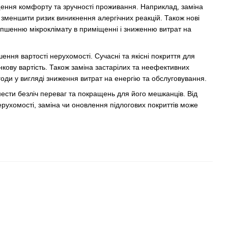
ащення комфорту та зручності проживання. Наприклад, заміна
а зменшити ризик виникнення алергічних реакцій. Також нові
ліпшенню мікроклімату в приміщенні і зниженню витрат на
ення вартості нерухомості. Сучасні та якісні покриття для
нкову вартість. Також заміна застарілих та неефективних
годи у вигляді зниження витрат на енергію та обслуговування.
ести безліч переваг та покращень для його мешканців. Від
рухомості, заміна чи оновлення підлогових покриттів може