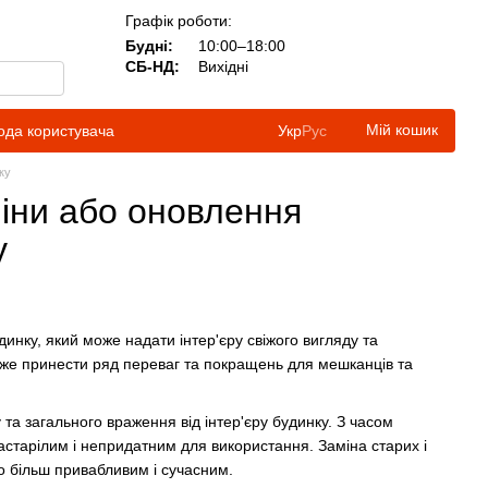
Графік роботи:
Будні:
10:00–18:00
СБ-НД:
Вихідні
Мій кошик
ода користувача
Укр
Рус
ку
міни або оновлення
у
инку, який може надати інтер'єру свіжого вигляду та
оже принести ряд переваг та покращень для мешканців та
та загального враження від інтер'єру будинку. З часом
застарілим і непридатним для використання. Заміна старих і
го більш привабливим і сучасним.