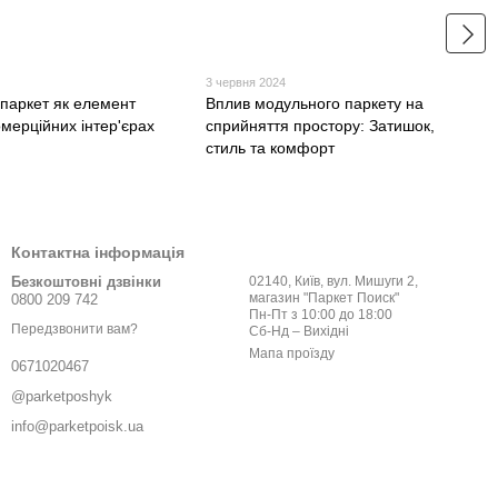
3 червня 2024
паркет як елемент
Вплив модульного паркету на
омерційних інтер'єрах
сприйняття простору: Затишок,
стиль та комфорт
Контактна інформація
Безкоштовні дзвінки
02140, Київ, вул. Мишуги 2,
магазин "Паркет Поиск"
0800 209 742
Пн-Пт з 10:00 до 18:00
Передзвонити вам?
Сб-Нд – Вихідні
Мапа проїзду
0671020467
@parketposhyk
info@parketpoisk.ua