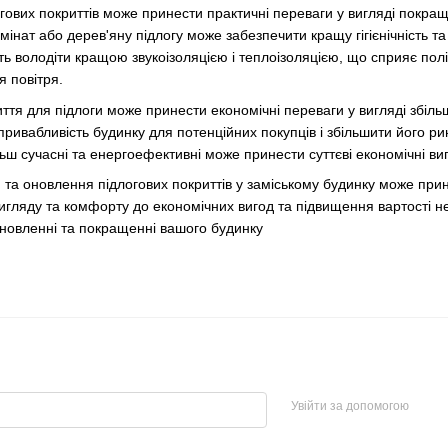
огових покриттів може принести практичні переваги у вигляді покр
інат або дерев'яну підлогу може забезпечити кращу гігієнічність т
ть володіти кращою звукоізоляцією і теплоізоляцією, що сприяє по
 повітря.
ття для підлоги може принести економічні переваги у вигляді збільш
ривабливість будинку для потенційних покупців і збільшити його ри
льш сучасні та енергоефективні може принести суттєві економічні ви
 та оновлення підлогових покриттів у заміському будинку може прин
гляду та комфорту до економічних вигод та підвищення вартості не
новленні та покращенні вашого будинку
Увійти за допомогою