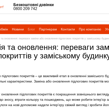
Безкоштовні дзвінки
ет!
0800 209 742
обмін
Новини
Блог
Партнерам
Контакти
Про компанію
Уг
 та оновлення: переваги заміни або оновлення підлогових покриттів у заміському будин
я та оновлення: переваги за
покриттів у заміському будинк
підлогових покриттів – це важливий етап в оновленні заміського буд
ьні характеристики. Заміна або оновлення підлогових покриттів м
 оновлення підлогових покриттів є покращення зовнішнього вигляду 
 до зносу, втрати кольору та пошкоджень, що може робити інтер'єр 
логи на нові допоможе надати інтер'єру свіжий вигляд і зробити йо