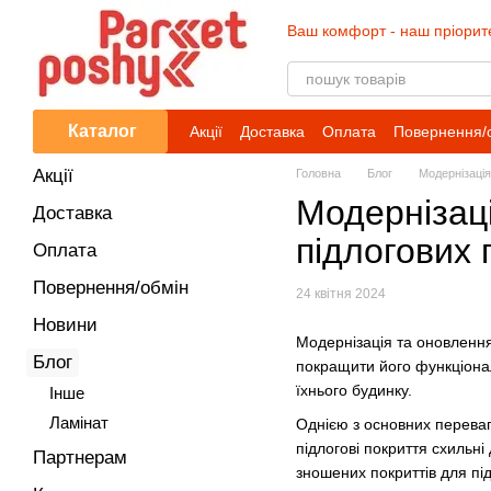
Перейти до основного контенту
Ваш комфорт - наш пріорит
Каталог
Акції
Доставка
Оплата
Повернення/
Акції
Головна
Блог
Модернізація
Модернізаці
Доставка
підлогових 
Оплата
Повернення/обмін
24 квітня 2024
Новини
Модернізація та оновлення 
Блог
покращити його функціонал
їхнього будинку.
Iнше
Ламінат
Однією з основних переваг
підлогові покриття схильні
Партнерам
зношених покриттів для під