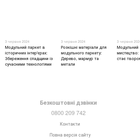
3 червня 2024
3 червня 2024
3 червня 202
Модульний паркет в
Розкішні матеріали для
Модульний 
історичних інтер'єрах:
модульного паркету:
мистецтво: 
Збереження спадщини із
Дерево, мармур та
стає творо
сучасними технологіями
метали
Безкоштовні дзвінки
0800 209 742
Контакти
Повна версія сайту