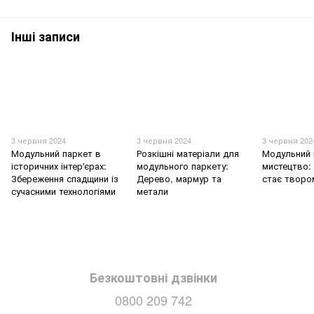
Інші записи
3 червня 2024
3 червня 2024
3 червня 202
Модульний паркет в
Розкішні матеріали для
Модульний 
історичних інтер'єрах:
модульного паркету:
мистецтво: 
Збереження спадщини із
Дерево, мармур та
стає творо
сучасними технологіями
метали
Безкоштовні дзвінки
0800 209 742