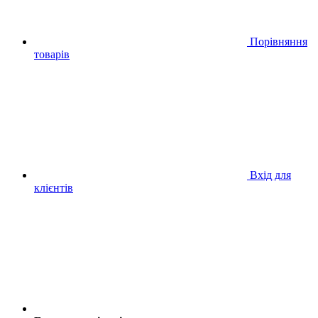
Порівняння
товарів
Вхід для
клієнтів