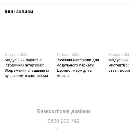
Інші записи
3 червня 2024
3 червня 2024
3 червня 202
Модульний паркет в
Розкішні матеріали для
Модульний 
історичних інтер'єрах:
модульного паркету:
мистецтво: 
Збереження спадщини із
Дерево, мармур та
стає творо
сучасними технологіями
метали
Безкоштовні дзвінки
0800 209 742