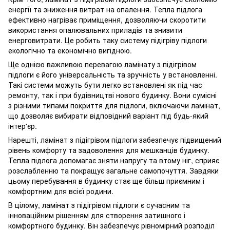
енергії та зниження витрат на опалення. Тепла підлога
ефективно нагріває приміщення, дозволяючи скоротити
використання опалювальних приладів та знизити
енерговитрати. Це робить таку систему підігріву підлоги
екологічно та економічно вигідною.
Ще однією важливою перевагою ламінату з підігрівом
підлоги є його універсальність та зручність у встановленні.
Такі системи можуть бути легко встановлені як під час
ремонту, так і при будівництві нового будинку. Вони сумісні
з різними типами покриття для підлоги, включаючи ламінат,
що дозволяє вибирати відповідний варіант під будь-який
інтер'єр.
Нарешті, ламінат з підігрівом підлоги забезпечує підвищений
рівень комфорту та задоволення для мешканців будинку.
Тепла підлога допомагає зняти напругу та втому ніг, сприяє
розслабленню та покращує загальне самопочуття. Завдяки
цьому перебування в будинку стає ще більш приємним і
комфортним для всієї родини.
В цілому, ламінат з підігрівом підлоги є сучасним та
інноваційним рішенням для створення затишного і
комфортного будинку. Він забезпечує рівномірний розподіл