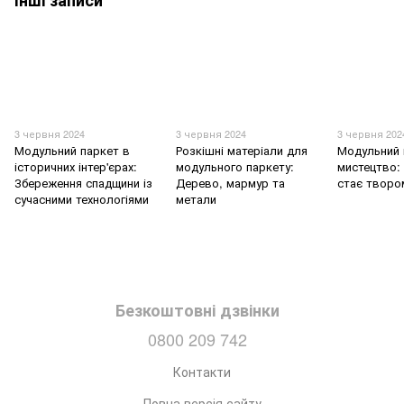
Інші записи
3 червня 2024
3 червня 2024
3 червня 202
Модульний паркет в
Розкішні матеріали для
Модульний 
історичних інтер'єрах:
модульного паркету:
мистецтво: 
Збереження спадщини із
Дерево, мармур та
стає творо
сучасними технологіями
метали
Безкоштовні дзвінки
0800 209 742
Контакти
Повна версія сайту