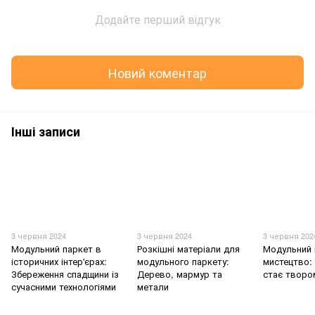
Додайте перший відгук
Новий коментар
Інші записи
3 червня 2024
3 червня 2024
3 червня 202
Модульний паркет в
Розкішні матеріали для
Модульний 
історичних інтер'єрах:
модульного паркету:
мистецтво: 
Збереження спадщини із
Дерево, мармур та
стає творо
сучасними технологіями
метали