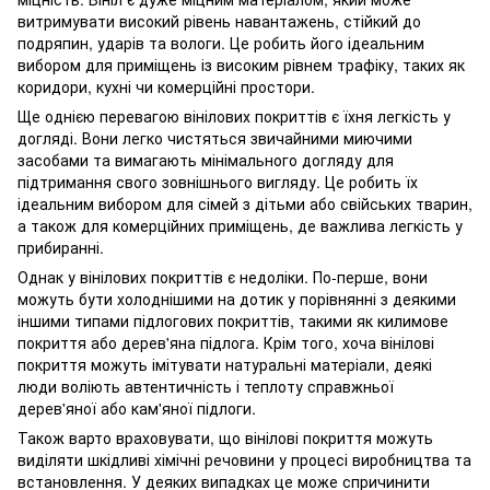
витримувати високий рівень навантажень, стійкий до
подряпин, ударів та вологи. Це робить його ідеальним
вибором для приміщень із високим рівнем трафіку, таких як
коридори, кухні чи комерційні простори.
Ще однією перевагою вінілових покриттів є їхня легкість у
догляді. Вони легко чистяться звичайними миючими
засобами та вимагають мінімального догляду для
підтримання свого зовнішнього вигляду. Це робить їх
ідеальним вибором для сімей з дітьми або свійських тварин,
а також для комерційних приміщень, де важлива легкість у
прибиранні.
Однак у вінілових покриттів є недоліки. По-перше, вони
можуть бути холоднішими на дотик у порівнянні з деякими
іншими типами підлогових покриттів, такими як килимове
покриття або дерев'яна підлога. Крім того, хоча вінілові
покриття можуть імітувати натуральні матеріали, деякі
люди воліють автентичність і теплоту справжньої
дерев'яної або кам'яної підлоги.
Також варто враховувати, що вінілові покриття можуть
виділяти шкідливі хімічні речовини у процесі виробництва та
встановлення. У деяких випадках це може спричинити