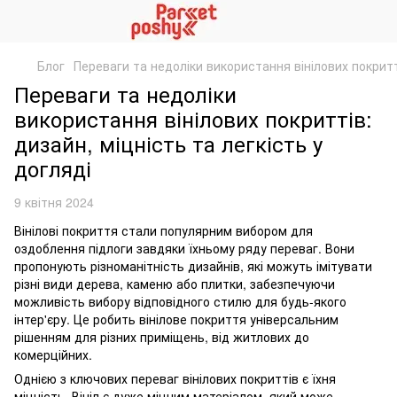
Блог
Переваги та недоліки використання вінілових покритті
Переваги та недоліки
використання вінілових покриттів:
дизайн, міцність та легкість у
догляді
9 квітня 2024
Вінілові покриття стали популярним вибором для
оздоблення підлоги завдяки їхньому ряду переваг. Вони
пропонують різноманітність дизайнів, які можуть імітувати
різні види дерева, каменю або плитки, забезпечуючи
можливість вибору відповідного стилю для будь-якого
інтер'єру. Це робить вінілове покриття універсальним
рішенням для різних приміщень, від житлових до
комерційних.
Однією з ключових переваг вінілових покриттів є їхня
міцність. Вініл є дуже міцним матеріалом, який може