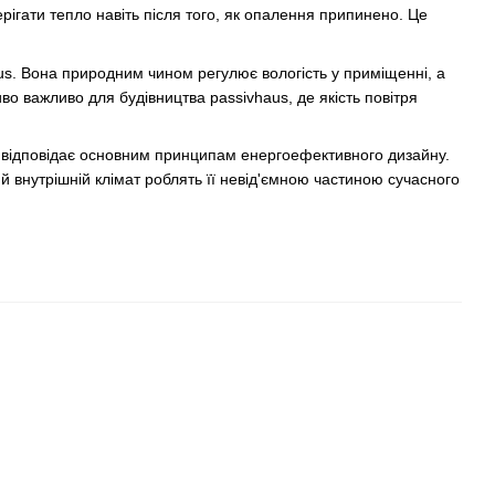
ерігати тепло навіть після того, як опалення припинено. Це
us. Вона природним чином регулює вологість у приміщенні, а
во важливо для будівництва passivhaus, де якість повітря
а відповідає основним принципам енергоефективного дизайну.
ий внутрішній клімат роблять її невід'ємною частиною сучасного