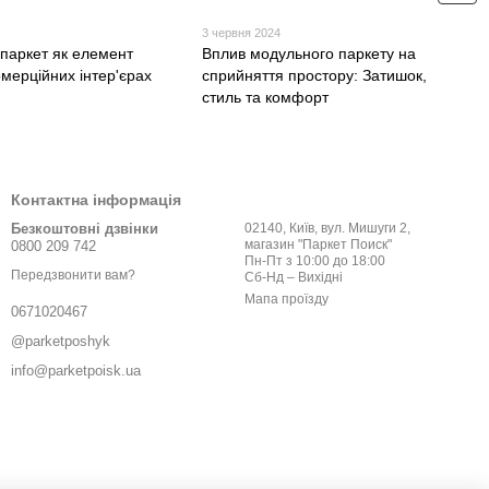
3 червня 2024
паркет як елемент
Вплив модульного паркету на
омерційних інтер'єрах
сприйняття простору: Затишок,
стиль та комфорт
Контактна інформація
Безкоштовні дзвінки
02140, Київ, вул. Мишуги 2,
магазин "Паркет Поиск"
0800 209 742
Пн-Пт з 10:00 до 18:00
Передзвонити вам?
Сб-Нд – Вихідні
Мапа проїзду
0671020467
@parketposhyk
info@parketpoisk.ua