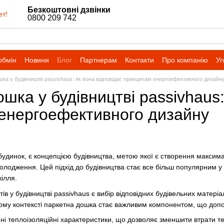
Безкоштовні дзвінки
ет!
0800 209 742
обмін
Новини
Блог
Партнерам
Контакти
Про компанію
Уг
ка у будівництві passivhaus: як вона відповідає принципам енергоефективного дизайн
шка у будівництві passivhaus:
енергоефективного дизайну
будинок, є концепцією будівництва, метою якої є створення макси
олодження. Цей підхід до будівництва стає все більш популярним у 
ілля.
в у будівництві passivhaus є вибір відповідних будівельних матеріал
цьому контексті паркетна дошка стає важливим компонентом, що до
ні теплоізоляційні характеристики, що дозволяє зменшити втрати т