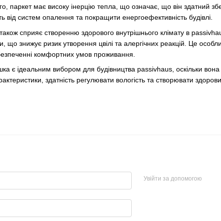
ого, паркет має високу інерцію тепла, що означає, що він здатний зб
ть від систем опалення та покращити енергоефективність будівлі.
 також сприяє створенню здорового внутрішнього клімату в passivha
, що знижує ризик утворення цвілі та алергічних реакцій. Це особли
абезпеченні комфортних умов проживання.
ка є ідеальним вибором для будівництва passivhaus, оскільки вон
характеристики, здатність регулювати вологість та створювати здоров
Увійти за допомогою