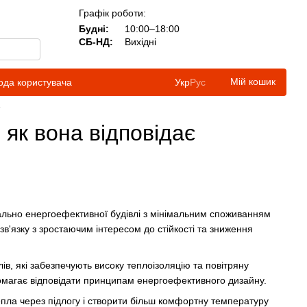
Графік роботи:
Будні:
10:00–18:00
СБ-НД:
Вихідні
Мій кошик
ода користувача
Укр
Рус
у
 як вона відповідає
мально енергоефективної будівлі з мінімальним споживанням
зв'язку з зростаючим інтересом до стійкості та зниження
ів, які забезпечують високу теплоізоляцію та повітряну
помагає відповідати принципам енергоефективного дизайну.
епла через підлогу і створити більш комфортну температуру