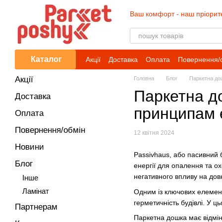
Перейти до основного контенту
Ваш комфорт - наш пріорит
Каталог
Акції
Доставка
Оплата
Повернення/
Акції
Головна
Блог
Паркетна дош
Паркетна до
Доставка
принципам 
Оплата
Повернення/обмін
12 квітня 2024
Новини
Passivhaus, або пасивний 
Блог
енергії для опалення та ох
негативного впливу на довк
Iнше
Ламінат
Одним із ключових елементі
герметичність будівлі. У 
Партнерам
Паркетна дошка має відмін