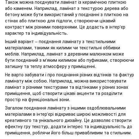
Також можна поєднувати ламінат із керамічною плиткою
або каменем. Наприклад, ламінат з текстурою дерева або
бетону може бути використаний у поєднанні з плиткою на
стінах або плиткою для підлоги, створюючи цікавий
контраст між різними поверхнями. Це додасть в інтер'єр
характер та індивідуальність.
Інший варіант – поєднання ламінату з текстильними
матеріалами, такими як килими чи текстильні оббивки
меблів. Наприклад, ламінат з деревним малюнком може
бути поєднаний з м'яким килимом або пуфиками, створюючи
затишну та теплу атмосферу у приміщенні.
Не варто забувати і про поєднання різних відтінків та фактур
ламінату між собою. Наприклад, можна використовувати
ламінат з різними текстурами та відтінками у різних зонах
приміщення, щоб створити цікаві акценти та розділити
простір на функціональні зони.
Загалом поєднання ламінату з іншими оздоблювальними
матеріалами в інтер'єрі відкриває широкі можливості для
креативного та унікального дизайну. Це дозволяє створити
ефектну гру текстур, додати інтерес та індивідуальність до
приміщення, роблячи його більш привабливим та стильним.