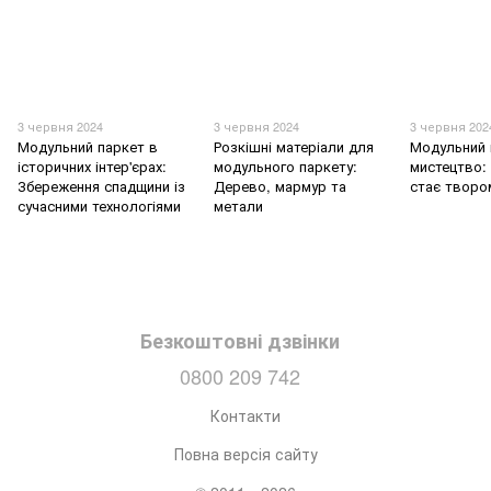
3 червня 2024
3 червня 2024
3 червня 202
Модульний паркет в
Розкішні матеріали для
Модульний 
історичних інтер'єрах:
модульного паркету:
мистецтво: 
Збереження спадщини із
Дерево, мармур та
стає творо
сучасними технологіями
метали
Безкоштовні дзвінки
0800 209 742
Контакти
Повна версія сайту