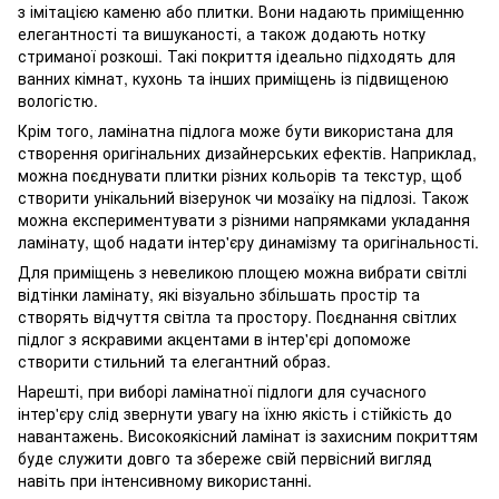
з імітацією каменю або плитки. Вони надають приміщенню
елегантності та вишуканості, а також додають нотку
стриманої розкоші. Такі покриття ідеально підходять для
ванних кімнат, кухонь та інших приміщень із підвищеною
вологістю.
Крім того, ламінатна підлога може бути використана для
створення оригінальних дизайнерських ефектів. Наприклад,
можна поєднувати плитки різних кольорів та текстур, щоб
створити унікальний візерунок чи мозаїку на підлозі. Також
можна експериментувати з різними напрямками укладання
ламінату, щоб надати інтер'єру динамізму та оригінальності.
Для приміщень з невеликою площею можна вибрати світлі
відтінки ламінату, які візуально збільшать простір та
створять відчуття світла та простору. Поєднання світлих
підлог з яскравими акцентами в інтер'єрі допоможе
створити стильний та елегантний образ.
Нарешті, при виборі ламінатної підлоги для сучасного
інтер'єру слід звернути увагу на їхню якість і стійкість до
навантажень. Високоякісний ламінат із захисним покриттям
буде служити довго та збереже свій первісний вигляд
навіть при інтенсивному використанні.