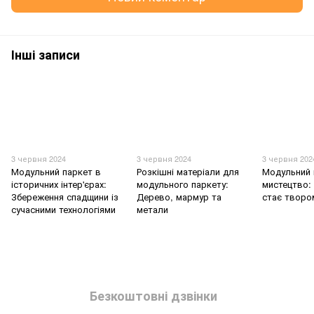
Інші записи
3 червня 2024
3 червня 2024
3 червня 202
Модульний паркет в
Розкішні матеріали для
Модульний 
історичних інтер'єрах:
модульного паркету:
мистецтво: 
Збереження спадщини із
Дерево, мармур та
стає творо
сучасними технологіями
метали
Безкоштовні дзвінки