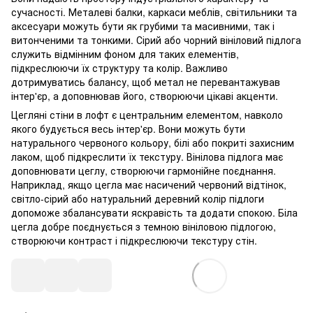
сучасності. Металеві балки, каркаси меблів, світильники та
аксесуари можуть бути як грубими та масивними, так і
витонченими та тонкими. Сірий або чорний вініловий підлога
служить відмінним фоном для таких елементів,
підкреслюючи їх структуру та колір. Важливо
дотримуватись балансу, щоб метал не перевантажував
інтер'єр, а доповнював його, створюючи цікаві акценти.
Цегляні стіни в лофт є центральним елементом, навколо
якого будується весь інтер'єр. Вони можуть бути
натурального червоного кольору, білі або покриті захисним
лаком, щоб підкреслити їх текстуру. Вінілова підлога має
доповнювати цеглу, створюючи гармонійне поєднання.
Наприклад, якщо цегла має насичений червоний відтінок,
світло-сірий або натуральний деревний колір підлоги
допоможе збалансувати яскравість та додати спокою. Біла
цегла добре поєднується з темною вініловою підлогою,
створюючи контраст і підкреслюючи текстуру стін.