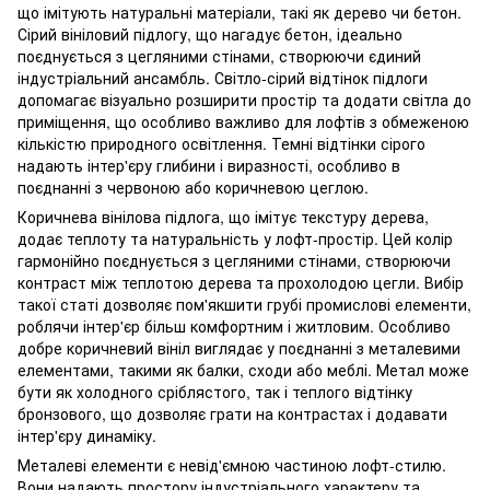
що імітують натуральні матеріали, такі як дерево чи бетон.
Сірий вініловий підлогу, що нагадує бетон, ідеально
поєднується з цегляними стінами, створюючи єдиний
індустріальний ансамбль. Світло-сірий відтінок підлоги
допомагає візуально розширити простір та додати світла до
приміщення, що особливо важливо для лофтів з обмеженою
кількістю природного освітлення. Темні відтінки сірого
надають інтер'єру глибини і виразності, особливо в
поєднанні з червоною або коричневою цеглою.
Коричнева вінілова підлога, що імітує текстуру дерева,
додає теплоту та натуральність у лофт-простір. Цей колір
гармонійно поєднується з цегляними стінами, створюючи
контраст між теплотою дерева та прохолодою цегли. Вибір
такої статі дозволяє пом'якшити грубі промислові елементи,
роблячи інтер'єр більш комфортним і житловим. Особливо
добре коричневий вініл виглядає у поєднанні з металевими
елементами, такими як балки, сходи або меблі. Метал може
бути як холодного сріблястого, так і теплого відтінку
бронзового, що дозволяє грати на контрастах і додавати
інтер'єру динаміку.
Металеві елементи є невід'ємною частиною лофт-стилю.
Вони надають простору індустріального характеру та