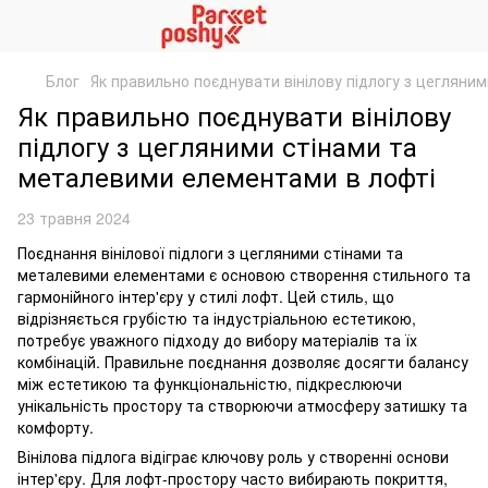
Блог
Як правильно поєднувати вінілову підлогу з цегляни
Як правильно поєднувати вінілову
підлогу з цегляними стінами та
металевими елементами в лофті
23 травня 2024
Поєднання вінілової підлоги з цегляними стінами та
металевими елементами є основою створення стильного та
гармонійного інтер'єру у стилі лофт. Цей стиль, що
відрізняється грубістю та індустріальною естетикою,
потребує уважного підходу до вибору матеріалів та їх
комбінацій. Правильне поєднання дозволяє досягти балансу
між естетикою та функціональністю, підкреслюючи
унікальність простору та створюючи атмосферу затишку та
комфорту.
Вінілова підлога відіграє ключову роль у створенні основи
інтер'єру. Для лофт-простору часто вибирають покриття,