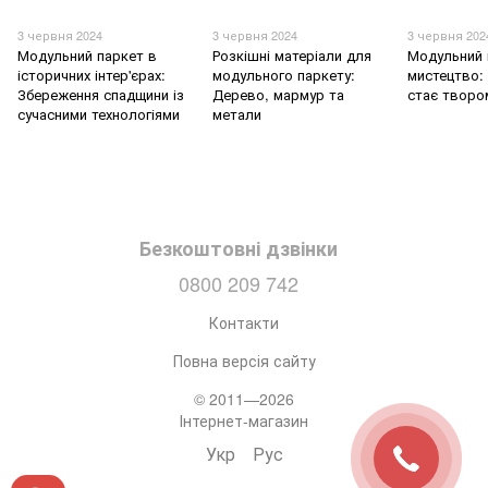
3 червня 2024
3 червня 2024
3 червня 202
Модульний паркет в
Розкішні матеріали для
Модульний 
історичних інтер'єрах:
модульного паркету:
мистецтво: 
Збереження спадщини із
Дерево, мармур та
стає творо
сучасними технологіями
метали
Безкоштовні дзвінки
0800 209 742
Контакти
Повна версія сайту
© 2011—2026
Інтернет-магазин
Укр
Рус