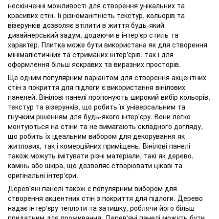
нескінченні можливості для створення унікальних та
красивих стін. Її різноманітність текстур, кольорів та
візерунків дозволяє втілити в життя будь-який
дизайнерський задум, додаючи в інтер'єр стиль та
характер. Плитка може бути використана як для створення
мінімалістичних та стриманих інтер'єрів, так і для
оформлення більш яскравих та виразних просторів.
Ще одним популярним варіантом для створення акцентних
стін з покриття для підлоги є використання вінілових
панелей. Вінілові панелі пропонують широкий вибір кольорів,
текстур та візерунків, що робить їх універсальним та
гнучким рішенням для будь-якого інтер'єру. Вони легко
монтуються на стіни та не вимагають складного догляду,
що робить їх ідеальним вибором для декорування як
житлових, так і комерційних приміщень. Вінілові панелі
також можуть імітувати різні матеріали, такі як дерево,
камінь або шкіра, що дозволяє створювати цікаві та
оригінальні інтер'єри.
Дерев'яні панелі також є популярним вибором для
створення акцентних стін з покриття для підлоги. Дерево
надає інтер'єру теплоти та затишку, роблячи його більш
придатним для проживання. Дерев'яні панелі можуть бути