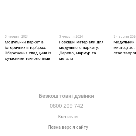
3 червня 2024
3 червня 2024
3 червня 202
Модульний паркет в
Розкішні матеріали для
Модульний 
історичних інтер'єрах:
модульного паркету:
мистецтво: 
Збереження спадщини із
Дерево, мармур та
стає творо
сучасними технологіями
метали
Безкоштовні дзвінки
0800 209 742
Контакти
Повна версія сайту