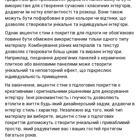
використані для створення сучасних і класичних інтер'єрів,
додаючи їм нотку елегантності та розкоші. Вони також
можуть бути пофарбовані в різні кольори чи відтінки, що
дозволяє створювати унікальні та індивідуальні інтер'єри.
Однак акцентні стіни з покриттів для підлоги не обов'язково
повинні бути обмежені використанням тільки одного типу
матеріалу. Комбінування різних матеріалів та текстур
дозволяє створювати більш цікаві та виразні інтер'єри.
Наприклад, поєднання дерев'яних панелей з керамічною
плиткою або вініловими панелями може створити
унікальний та неповторний ефект, що підкреслює
індивідуальність приміщення.
На закінчення, акцентні стіни з підлогових покриттів є
креативними і оригінальними рішеннями для декорування
інтер'єру. Їхня різноманітність і гнучкість дозволяють
втілити в життя будь-який дизайнерський задум, додаючи в
інтер'єр стиль і характер. Незалежно від того, який тип
матеріалу ви виберете, акцентні стіни з підлогових
покриттів допоможуть створити унікальний і привабливий
простір, який радуватиме вас і ваших гостей протягом
багатьох років.