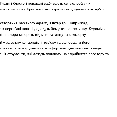
Гладкі і блискучі поверхні відбивають світло, роблячи
ла і комфорту. Крім того, текстура може додавати в інтер'єр
я створення бажаного ефекту в інтер'єрі. Наприклад,
 як дерев'яні панелі додадуть йому тепла і затишку. Керамічна
ьні шпалери створять відчуття затишку та комфорту.
 у загальну концепцію інтер'єру та відповідати його
тильним, але й зручним та комфортним для його мешканців.
ужні інструменти, які можуть впливати на сприйняття простору та