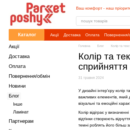
Перейти до основного контенту
Ваш комфорт - наш пріорит
Каталог
Акції
Доставка
Оплата
Повернення/
Акції
Головна
Блог
Колір та тек
Колір та те
Доставка
сприйняття
Оплата
Повернення/обмін
31 травня 2024
Новини
У дизайні інтер'єру колір 
Блог
важливих елементів, який 
візуальні та емоційні хара
Iнше
Ламінат
Колір відіграє у визначенн
відтінки створюють відчутт
Партнерам
темні роблять його більш 