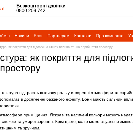
Безкоштовні дзвінки
ет!
0800 209 742
обмін
Новини
Блог
Партнерам
Контакти
Про компанію
Уг
стура: як покриття для підлоги на стінах впливають на сприйняття простору
кстура: як покриття для підло
 простору
та текстура відіграють ключову роль у створенні атмосфери та сприйн
допомагає в досягненні бажаного ефекту. Вони мають сильний вплив
ктеристики.
і атмосфери приміщення. Яскраві та насичені кольори можуть надати і
я спокою та умиротворення. Крім цього, колір може візуально змінюв
затишним та зручним.