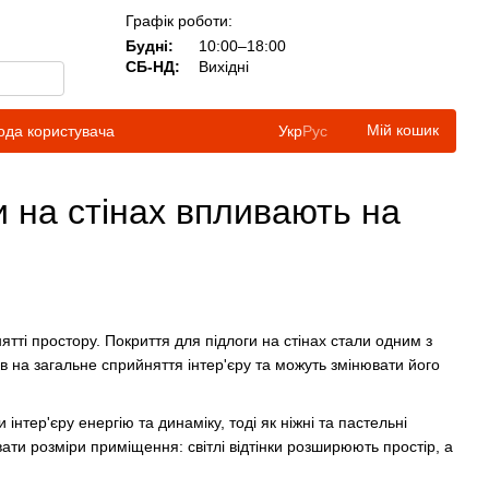
Графік роботи:
Будні:
10:00–18:00
СБ-НД:
Вихідні
Мій кошик
ода користувача
Укр
Рус
ги на стінах впливають на
ятті простору. Покриття для підлоги на стінах стали одним з
 на загальне сприйняття інтер'єру та можуть змінювати його
нтер'єру енергію та динаміку, тоді як ніжні та пастельні
ати розміри приміщення: світлі відтінки розширюють простір, а