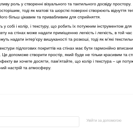
жливу роль у створенні візуального та тактильного досвіду простору. 
сторішим, тоді як матові та шорсткі поверхні створюють відчуття теп
його більш цікавим та привабливим для сприйняття.
ь у собі і колір, і текстуру, що робить їх потужним інструментом дл
ету на стінах може надати приміщенню легкість і легкість, в той час
ожуть надати інтер'єру вишуканості та розкоші, тоді як м'які текстил
екстури підлогових покриттів на стінах має бути гармонійно вписаний
Це допоможе створити простір, який буде не тільки красивим та с
ефекту ви хочете досягти, пам'ятайте, що колір і текстура – ​​це пот
ний настрій та атмосферу.
Увійти за допомогою