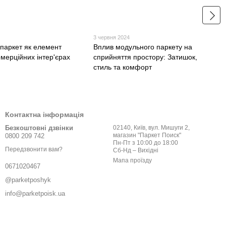
3 червня 2024
паркет як елемент
Вплив модульного паркету на
омерційних інтер'єрах
сприйняття простору: Затишок,
стиль та комфорт
Контактна інформація
Безкоштовні дзвінки
02140, Київ, вул. Мишуги 2,
магазин "Паркет Поиск"
0800 209 742
Пн-Пт з 10:00 до 18:00
Передзвонити вам?
Сб-Нд – Вихідні
Мапа проїзду
0671020467
@parketposhyk
info@parketpoisk.ua