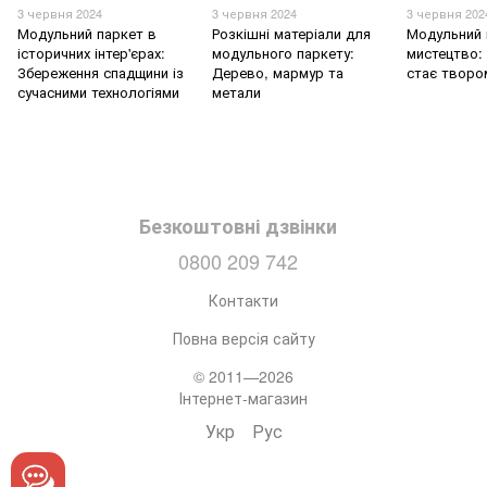
3 червня 2024
3 червня 2024
3 червня 202
Модульний паркет в
Розкішні матеріали для
Модульний 
історичних інтер'єрах:
модульного паркету:
мистецтво: 
Збереження спадщини із
Дерево, мармур та
стає творо
сучасними технологіями
метали
Безкоштовні дзвінки
0800 209 742
Контакти
Повна версія сайту
© 2011—2026
Інтернет-магазин
Укр
Рус