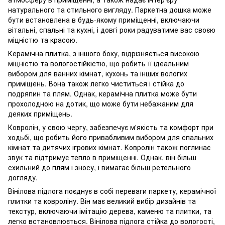
натурального та стильного вигляду. Паркетна дошка може
бути встановлена ​​в будь-якому приміщенні, включаючи
вітальні, спальні та кухні, і довгі роки радуватиме вас своєю
міцністю та красою.
Керамічна плитка, з іншого боку, відрізняється високою
міцністю та вологостійкістю, що робить її ідеальним
вибором для ванних кімнат, кухонь та інших вологих
приміщень. Вона також легко чиститься і стійка до
подряпин та плям. Однак, керамічна плитка може бути
прохолодною на дотик, що може бути небажаним для
деяких приміщень.
Ковролін, у свою чергу, забезпечує м'якість та комфорт при
ходьбі, що робить його привабливим вибором для спальних
кімнат та дитячих ігрових кімнат. Ковролін також поглинає
звук та підтримує тепло в приміщенні. Однак, він більш
схильний до плям і зносу, і вимагає більш ретельного
догляду.
Вінілова підлога поєднує в собі переваги паркету, керамічної
плитки та ковроліну. Він має великий вибір дизайнів та
текстур, включаючи імітацію дерева, каменю та плитки, та
легко встановлюється. Вінілова підлога стійка до вологості,