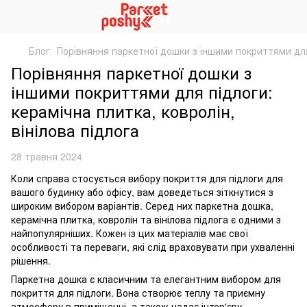
Блог
Порівняння паркетної дошки з іншими покриттями для 
Порівняння паркетної дошки з
іншими покриттями для підлоги:
керамічна плитка, ковролін,
вінілова підлога
28 травня 2024
Коли справа стосується вибору покриття для підлоги для
вашого будинку або офісу, вам доведеться зіткнутися з
широким вибором варіантів. Серед них паркетна дошка,
керамічна плитка, ковролін та вінілова підлога є одними з
найпопулярніших. Кожен із цих матеріалів має свої
особливості та переваги, які слід враховувати при ухваленні
рішення.
Паркетна дошка є класичним та елегантним вибором для
покриття для підлоги. Вона створює теплу та приємну
атмосферу в приміщенні, а також надає інтер'єру