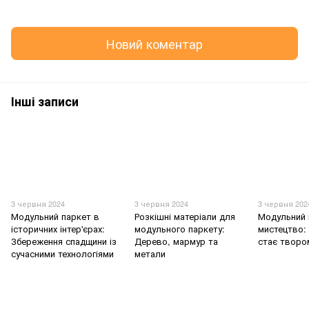
Новий коментар
Інші записи
3 червня 2024
3 червня 2024
3 червня 202
Модульний паркет в
Розкішні матеріали для
Модульний 
історичних інтер'єрах:
модульного паркету:
мистецтво: 
Збереження спадщини із
Дерево, мармур та
стає творо
сучасними технологіями
метали