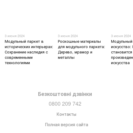
3 июня 2024
3 июня 2024
3 июня 2024
Модульный паркет в
Роскошные материалы
Модульный 
исторических интерьерах:
для модульного паркета:
искусство:
Сохранение наследия с
Дерево, мрамор и
становится
современными
металлы
произведе
технологиями
искусства
Безкоштовні дзвінки
0800 209 742
Контакты
Полная версия сайта