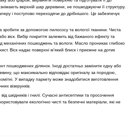
у або фарби, вирівняти поверхню та підготувати її до
знімають верхній шар деревини, не пошкоджуючи її структуру.
перу і поступово переходячи до дрібнішого. Це забезпечує
а зробити за допомогою пилососу та вологої тканини. Чиста
або віск. Вибір покриття залежить від бажаного ефекту та
ід механічних пошкоджень та вологи. Масло проникає глибоко
ист. Віск надає поверхні м'який блиск і приємне на дотик
нт пошкоджених ділянок. Іноді достатньо замінити одну або
еревину, що максимально відповідає оригіналу за породою,
епомітні. У випадку паркету може знадобитися виготовлення
них візерунків.
ід шкідників і гнилі. Сучасні антисептики та просочення
ристовувати екологічно чисті та безпечні матеріали, які не