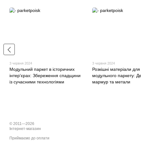
3 червня 2024
3 червня 2024
Модульний паркет в історичних
Розкішні матеріали для
інтер'єрах: Збереження спадщини
модульного паркету: Д
із сучасними технологіями
мармур та метали
© 2011—2026
Інтернет-магазин
Приймаємо до оплати