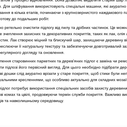
пом у процесі відновлення. Вона дозволяє видалити старий шар лак
. Для шліфування використовують спеціальні машини, які акуратно 
ння в кілька етапів, починаючи з крупнозернистого наждакового па
готову до подальших робіт.
о ретельно очистити підлогу від пилу та дрібних частинок. Це можн
зчеплення захисних та декоративних покриттів, таких як лак, олія 
стик. Лак створює міцний та блискучий шар, захищаючи деревину в
реслюючи її натуральну текстуру та забезпечуючи довготривалий зах
регулярного догляду та оновлення.
ення старовинних паркетних та дерев'яних підлог є заміна чи ремо
ти підлозі його первісний вигляд. Для цього необхідно підібрати д
ві дошки слід акуратно врізати у старе покриття, щоб стики були н
дуальними кресленнями, що особливо актуально для складних мозаїч
длог потребує використання спеціальних засобів захисту деревини в
і комах та цвілі, продовжуючи термін служби покриття. Важливо вико
ів та навколишньому середовищу.