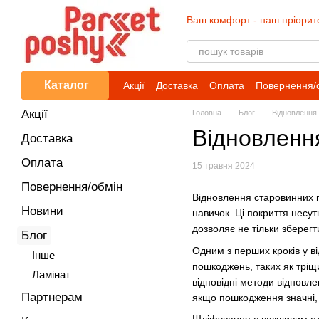
Перейти до основного контенту
Ваш комфорт - наш пріорит
Каталог
Акції
Доставка
Оплата
Повернення/
Акції
Головна
Блог
Відновлення 
Відновлення
Доставка
Оплата
15 травня 2024
Повернення/обмін
Відновлення старовинних по
Новини
навичок. Ці покриття несут
дозволяє не тільки зберегт
Блог
Одним з перших кроків у в
Iнше
пошкоджень, таких як тріщ
Ламінат
відповідні методи відновл
Партнерам
якщо пошкодження значні,