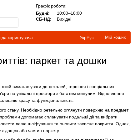
Графік роботи:
Будні:
10:00–18:00
СБ-НД:
Вихідні
Мій кошик
ода користувача
Укр
Рус
иттів: паркет та дошки
, який вимагає уваги до деталей, терпіння і спеціальних
ер'єри на унікальні простори з багатим минулим. Відновлення
 колишню красу та функціональність.
нього стану. Необхідно ретельно оглянути поверхню на предмет
у проблеми допомагає спланувати подальші дії та вибрати
ровести легке шліфування та оновити захисне покриття. Однак,
х дощок або частин паркету.