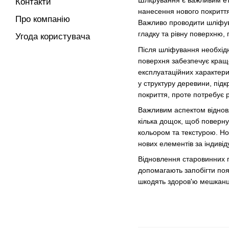
Шліфування є важливим ета
Контакти
нанесення нового покриття
Про компанію
Важливо проводити шліфува
гладку та рівну поверхню, 
Угода користувача
Після шліфування необхідн
поверхня забезпечує краще 
експлуатаційних характери
у структуру деревини, підк
покриття, проте потребує 
Важливим аспектом відновл
кілька дощок, щоб поверну
кольором та текстурою. Но
нових елементів за індиві
Відновлення старовинних пі
допомагають запобігти появ
шкодять здоров'ю мешканц