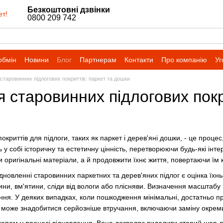
Безкоштовні дзвінки
ет!
0800 209 742
обмін
Новини
Блог
Партнерам
Контакти
Про компанію
Уг
старовинних підлогових покриттів: паркет та дошки
 старовинних підлогових покр
криттів для підлоги, таких як паркет і дерев'яні дошки, - це процес
ь у собі історичну та естетичну цінність, перетворюючи будь-які інт
и оригінальні матеріали, а й продовжити їхнє життя, повертаючи їм
ідновленні старовинних паркетних та дерев'яних підлог є оцінка їх
ини, вм'ятини, сліди від вологи або плісняви. Визначення масштаб
ення. У деяких випадках, коли пошкодження мінімальні, достатньо п
 може знадобитися серйозніше втручання, включаючи заміну окреми