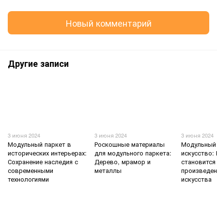
Новый комментарий
Другие записи
3 июня 2024
3 июня 2024
3 июня 2024
Модульный паркет в
Роскошные материалы
Модульный 
исторических интерьерах:
для модульного паркета:
искусство:
Сохранение наследия с
Дерево, мрамор и
становится
современными
металлы
произведе
технологиями
искусства