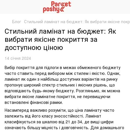
Блог
Стильний ламінат на бюджет: Як вибрати якісне пок
Стильний ламінат на бюджет: Як
вибрати якісне покриття за
доступною ціною
14 січня 2024
Вибір покриття для підлоги в межах обмеженого бюджету
часто ставить перед вибором між стилем і якістю. Однак,
ламінат як один з найбільш доступних варіантів на ринку
пропонує широкий спектр стильних і якісних рішень, що
відповідають будь-якому бюджету. Розгляньмо, як можна
вибрати якісне ламінатне покриття, не перевищуючи
встановлені фінансові рамки.
Насамперед важливо розуміти, що ціна ламінату часто
залежить від його класу зносостійкості. Ламінат
класифікується за шкалою від 21 до 34, де вищі цифри
означають більшу міцність і довговічність. Для домашнього