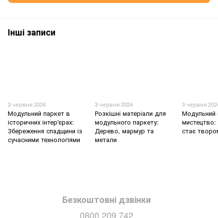
Інші записи
3 червня 2024
3 червня 2024
3 червня 202
Модульний паркет в
Розкішні матеріали для
Модульний 
історичних інтер'єрах:
модульного паркету:
мистецтво: 
Збереження спадщини із
Дерево, мармур та
стає творо
сучасними технологіями
метали
Безкоштовні дзвінки
0800 209 742