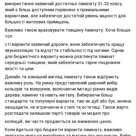
використання зазвичай достатньо ламінату 31-32 класу,
який є більш доступним порівняно з преміальними
варіантами, але забезпечує достатній рівень міцності для
більшості житлових приміщень.
Важливо також враховувати товщину ламінату. Хоча більше
тол
сті варіанти зазвичай дорожчі, вони забезпечують кращу
звукоізоляцію та відчуття стабільності під ногами. Однак
для бюджетного варіанту можна розглянути ламінат
середньої товщини, який забезпечить гарне поєднання
якості та ціни.
Дизайн та зовнішній вигляд ламінату також відіграють
важливу роль. На ринку представлений широкий вибір
кольорів та візерунків, включаючи імітації різних видів
дерева, каменю та навіть металу. Вибираючи більш
стандартні та популярні варіанти, такі як дуб або бук, можна
заощадити, не втрачаючи в стилі та естетиці. Також варто
розглядати залишкові партії товарів чи моделі про
колекцій, які часто продаються за зниженою ціною.
Коли йдеться про бюджетні варіанти ламінату, важливо
звертати увагу на виробника та відгуки про продукцію. Вибір