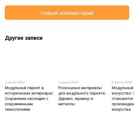
Новый комментарий
Другие записи
3 июня 2024
3 июня 2024
3 июня 2024
Модульный паркет в
Роскошные материалы
Модульный 
исторических интерьерах:
для модульного паркета:
искусство:
Сохранение наследия с
Дерево, мрамор и
становится
современными
металлы
произведе
технологиями
искусства