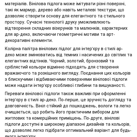
матеріалів. Вінілова підлога може імітувати різні поверхні,
такі як мармур, дерево або навіть металеві текстури, що
дозволяє створити основу для елегантного та стильного
простору. Сучасні технології друку уможливлюють
відтворення складних візерунків та малюнків, характерних
для ар-деко, включаючи геометричні мотиви та арт-
декоративні елементи.
Колірна палітра вінілових підлог для інтер'єру в стилі ар-
деко може змінюватись від темних і насичених до світлих та
елегантних відтінків. Чорний, золотий, бронзовий та
сріблястий кольори відмінно підходять для створення
вражаючого та розкішного вигляду. Поєднання цих кольорів
з блискучими і відбиваючими поверхнями вінілової підлоги
може надати інтер'єру особливої глибини та вишуканості.
Переваги вінілової підлоги також важливі при оформленні
інтер'єру в стилі ар-деко. По-перше, це зручність догляду та
довговічність. Вініл стійкий до пошкоджень, вологи та легко
очищається, що робить його практичним вибором для
житлових та комерційних приміщень. По-друге, вінілові
підлоги доступні в широкому діапазоні дизайнів та кольорів,
що дозволяє легко підібрати оптимальний варіант для будь-
якого інтер'єру.