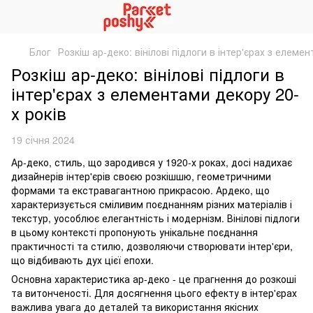
Блог
Розкіш ар-деко: вінілові підлоги в інтер'єрах з елеме
Розкіш ар-деко: вінілові підлоги в
інтер'єрах з елементами декору 20-
х років
19 січня 2024
Ар-деко, стиль, що зародився у 1920-х роках, досі надихає
дизайнерів інтер'єрів своєю розкішшю, геометричними
формами та екстравагантною прикрасою. Ардеко, що
характеризується сміливим поєднанням різних матеріалів і
текстур, уособлює елегантність і модернізм. Вінілові підлоги
в цьому контексті пропонують унікальне поєднання
практичності та стилю, дозволяючи створювати інтер'єри,
що відбивають дух цієї епохи.
Основна характеристика ар-деко - це прагнення до розкоші
та витонченості. Для досягнення цього ефекту в інтер'єрах
важлива увага до деталей та використання якісних