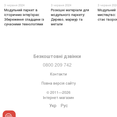
3 червня 2024
3 червня 2024
3 червня 202
Модульний паркет в
Розкішні матеріали для
Модульний 
історичних інтер'єрах:
модульного паркету:
мистецтво: 
Збереження спадщини із
Дерево, мармур та
стає творо
сучасними технологіями
метали
Безкоштовні дзвінки
0800 209 742
Контакти
Повна версія сайту
© 2011—2026
Інтернет-магазин
Укр
Рус