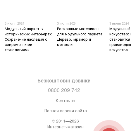
3 июня 2024
3 июня 2024
3 июня 2024
Модульный паркет в
Роскошные материалы
Модульный 
исторических интерьерах:
для модульного паркета:
искусство:
Сохранение наследия с
Дерево, мрамор и
становится
современными
металлы
произведе
технологиями
искусства
Безкоштовні дзвінки
0800 209 742
Контакты
Полная версия сайта
© 2011—2026
Интернет-магазин