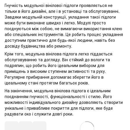
Гнучкість модульної вінілової підлоги проявляється не
тільки в його дизайні, але і в установці та обслуговуванні.
Завдяки модульній конструкції, укладання такої підлоги
може бути виконане швидко і легко. Модулі просто
поєднуються між собою, не вимагаючи використання клею
або спеціальних інструментів. Це робить процес укладання
доступним практично для будь-якої людини, навіть без
досвіду будівництва або ремонту.
Крім того, модульна вінілова підлога легко піддається
обслуговуванню та догляду. Він стійкий до вологи та
подряпин, що робить його ідеальним вибором для
приміщень з високим ступенем активності та руху.
Регулярне прибирання допомагає зберегти його в
ідеальному стані протягом багатьох років.
На закінчення, модульна вінілова підлога є ідеальним
поєднанням гнучкості, функціональності і стилю. Його
можливості індивідуального дизайну дозволяють створити
унікальне і привабливе покриття для підлоги, яке буде
радувати око і служити довгі роки.