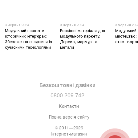
3 червня 2024
3 червня 2024
3 червня 202
Модульний паркет в
Розкішні матеріали для
Модульний 
історичних інтер'єрах:
модульного паркету:
мистецтво: 
Збереження спадщини із
Дерево, мармур та
стає творо
сучасними технологіями
метали
Безкоштовні дзвінки
0800 209 742
Контакти
Повна версія сайту
© 2011—2026
Інтернет-магазин