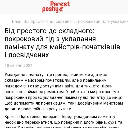
Блог
Від простого до складного: покроковий гід з укладан
Від простого до складного:
покроковий гід з укладання
ламінату для майстрів-початківців
і досвідчених
18 квітня 2024
Укладання ламінату - це процес, який може здатися
складним майстрам-початківцям, але з правильним
підходом він стає доступним навіть для тих, хто ніколи
раніше не займався ремонтом. У цій статті ми розглянемо
покроковий процес укладання ламінату від початку до кінця,
щоб допомогти як початківцям, так і досвідченим майстрам
досягти професійного результату.
Крок 1: Підготовка поверхні. Перед укладанням ламінату
необхідно переконатися, що поверхня підлоги рівна, суха та
чиста. Видаліть всі предмети з підлоги та проведіть огляд