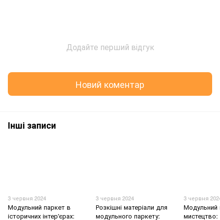
Додайте перший відгук
Новий коментар
Інші записи
3 червня 2024
3 червня 2024
3 червня 202
Модульний паркет в
Розкішні матеріали для
Модульний 
історичних інтер'єрах:
модульного паркету:
мистецтво: 