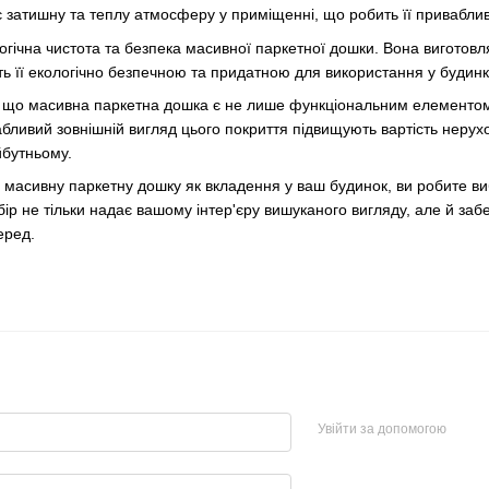
є затишну та теплу атмосферу у приміщенні, що робить її приваблив
гічна чистота та безпека масивної паркетної дошки. Вона виготовл
ть її екологічно безпечною та придатною для використання у будинк
, що масивна паркетна дошка є не лише функціональним елементом ін
ивабливий зовнішній вигляд цього покриття підвищують вартість неру
йбутньому.
масивну паркетну дошку як вкладення у ваш будинок, ви робите вибі
ір не тільки надає вашому інтер'єру вишуканого вигляду, але й забе
еред.
Увійти за допомогою