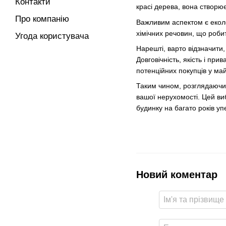
Контакти
красі дерева, вона створю
Про компанію
Важливим аспектом є еколо
хімічних речовин, що роби
Угода користувача
Нарешті, варто відзначити
Довговічність, якість і пр
потенційних покупців у ма
Таким чином, розглядаючи 
вашої нерухомості. Цей виб
будинку на багато років уп
Новий коментар