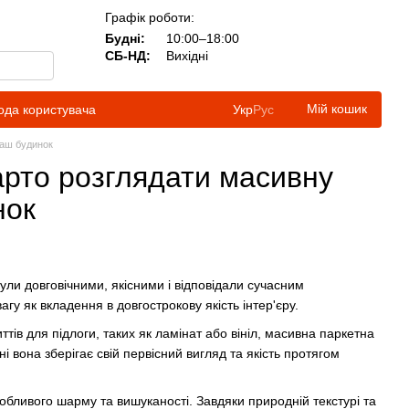
Графік роботи:
Будні:
10:00–18:00
СБ-НД:
Вихідні
Мій кошик
ода користувача
Укр
Рус
ваш будинок
варто розглядати масивну
нок
ули довговічними, якісними і відповідали сучасним
у як вкладення в довгострокову якість інтер'єру.
ттів для підлоги, таких як ламінат або вініл, масивна паркетна
і вона зберігає свій первісний вигляд та якість протягом
обливого шарму та вишуканості. Завдяки природній текстурі та