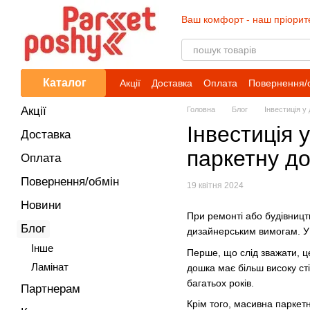
Перейти до основного контенту
Ваш комфорт - наш пріорит
Каталог
Акції
Доставка
Оплата
Повернення/
Акції
Головна
Блог
Інвестиція у
Інвестиція 
Доставка
паркетну д
Оплата
Повернення/обмін
19 квітня 2024
Новини
При ремонті або будівницт
Блог
дизайнерським вимогам. У 
Iнше
Перше, що слід зважати, це
Ламінат
дошка має більш високу сті
багатьох років.
Партнерам
Крім того, масивна паркет