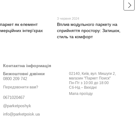
3 червня 2024
паркет як елемент
Вплив модульного паркету на
омерційних інтер'єрах
сприйняття простору: Затишок,
стиль та комфорт
Контактна інформація
Безкоштовні дзвінки
02140, Київ, вул. Мишуги 2,
магазин "Паркет Поиск"
0800 209 742
Пн-Пт з 10:00 до 18:00
Передзвонити вам?
Сб-Нд – Вихідні
Мапа проїзду
0671020467
@parketposhyk
info@parketpoisk.ua