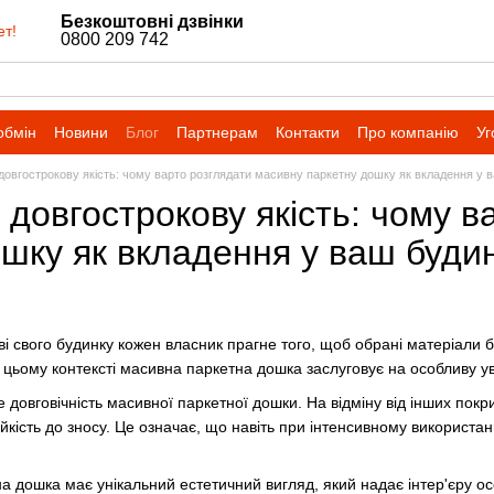
Безкоштовні дзвінки
ет!
0800 209 742
обмін
Новини
Блог
Партнерам
Контакти
Про компанію
Уг
 довгострокову якість: чому варто розглядати масивну паркетну дошку як вкладення у 
у довгострокову якість: чому 
ошку як вкладення у ваш буди
ві свого будинку кожен власник прагне того, щоб обрані матеріали б
цьому контексті масивна паркетна дошка заслуговує на особливу уваг
 довговічність масивної паркетної дошки. На відміну від інших покри
йкість до зносу. Це означає, що навіть при інтенсивному використанн
на дошка має унікальний естетичний вигляд, який надає інтер'єру ос