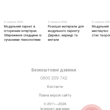
3 червня 2024
3 червня 2024
3 червня 202
Модульний паркет в
Розкішні матеріали для
Модульний 
історичних інтер'єрах:
модульного паркету:
мистецтво: 
Збереження спадщини із
Дерево, мармур та
стає творо
сучасними технологіями
метали
Безкоштовні дзвінки
0800 209 742
Контакти
Повна версія сайту
© 2011—2026
Інтернет-магазин