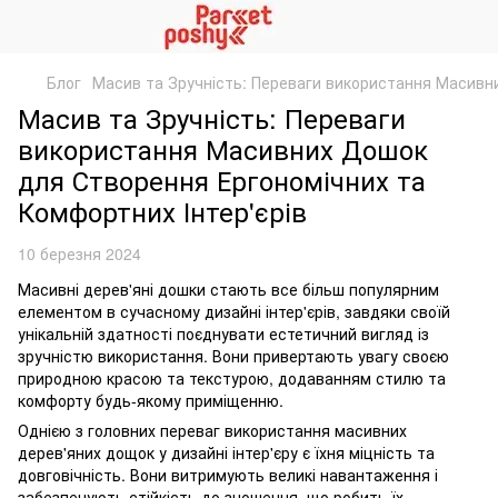
Блог
Масив та Зручність: Переваги використання Масивни
Масив та Зручність: Переваги
використання Масивних Дошок
для Створення Ергономічних та
Комфортних Інтер'єрів
10 березня 2024
Масивні дерев'яні дошки стають все більш популярним
елементом в сучасному дизайні інтер'єрів, завдяки своїй
унікальній здатності поєднувати естетичний вигляд із
зручністю використання. Вони привертають увагу своєю
природною красою та текстурою, додаванням стилю та
комфорту будь-якому приміщенню.
Однією з головних переваг використання масивних
дерев'яних дощок у дизайні інтер'єру є їхня міцність та
довговічність. Вони витримують великі навантаження і
забезпечують стійкість до зношення, що робить їх