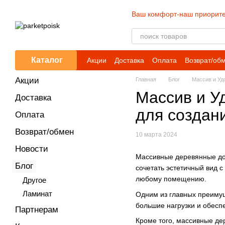
Перейти к основному контенту
Ваш комфорт-наш приорите
Каталог
Акции
Доставка
Оплата
Возврат/об
Акции
Главная
Блог
Массив и Уд
Массив и У
Доставка
для создан
Оплата
Возврат/обмен
10 марта 2024
Новости
Массивные деревянные дос
Блог
сочетать эстетичный вид 
любому помещению.
Другое
Ламинат
Одним из главных преимущ
большие нагрузки и обесп
Партнерам
Кроме того, массивные де