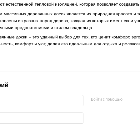
ют естественной тепловой изоляцией, которая позволяет создава
 массивных деревянных досок является их природная красота и 
отовлены из разных пород дерева, каждая из которых имеет свои у
личными предпочтениями и стилем владельца.
янные доски – это удачный выбор для тех, кто ценит комфорт, эр
ьность, комфорт и уют, делая его идеальным для отдыха и релакса
рий
Войти с помощью