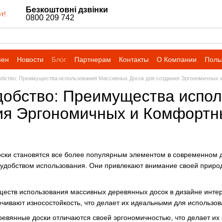
Безкоштовні дзвінки
т!
0800 209 742
мен
Новости
Блог
Партнерам
Контакты
О Компании
Поль
обство: Преимущества использования Массивных Досок для создания Эргономичных
добство: Преимущества испо
ия Эргономичных и Комфортн
ки становятся все более популярным элементом в современном д
с удобством использования. Они привлекают внимание своей приро
еств использования массивных деревянных досок в дизайне интер
ечивают износостойкость, что делает их идеальными для использ
ревянные доски отличаются своей эргономичностью, что делает и