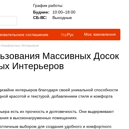
График работы:
Будние:
10:00–18:00
СБ-ВС:
Выходные
Моє замовлення
зовательское соглашение
Укр
Рус
 и Комфортных Интерьеров
льзования Массивных Досок
ых Интерьеров
изайне интерьеров благодаря своей уникальной способности
дной красотой и текстурой, добавлением стиля и комфорта
ьера есть их прочность и долговечность. Они выдерживают
ования в высоконагруженных помещениях.
х отличным выбором для создания удобного и комфортного