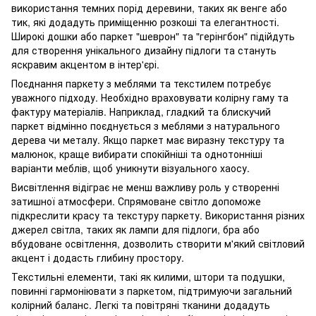
використання темних порід деревини, таких як венге або
тик, які додадуть приміщенню розкоші та елегантності.
Широкі дошки або паркет "шеврон" та "герінгбон" підійдуть
для створення унікального дизайну підлоги та стануть
яскравим акцентом в інтер'єрі.
Поєднання паркету з меблями та текстилем потребує
уважного підходу. Необхідно враховувати колірну гаму та
фактуру матеріалів. Наприклад, гладкий та блискучий
паркет відмінно поєднується з меблями з натурального
дерева чи металу. Якщо паркет має виразну текстуру та
малюнок, краще вибирати спокійніші та однотонніші
варіанти меблів, щоб уникнути візуального хаосу.
Висвітлення відіграє не менш важливу роль у створенні
затишної атмосфери. Спрямоване світло допоможе
підкреслити красу та текстуру паркету. Використання різних
джерел світла, таких як лампи для підлоги, бра або
вбудоване освітлення, дозволить створити м'який світловий
акцент і додасть глибину простору.
Текстильні елементи, такі як килими, штори та подушки,
повинні гармоніювати з паркетом, підтримуючи загальний
колірний баланс. Легкі та повітряні тканини додадуть