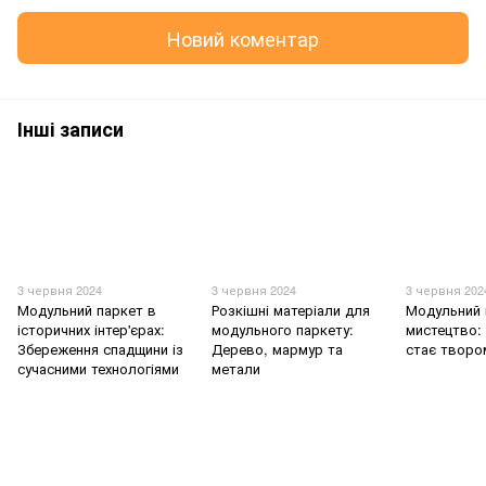
Новий коментар
Інші записи
3 червня 2024
3 червня 2024
3 червня 202
Модульний паркет в
Розкішні матеріали для
Модульний 
історичних інтер'єрах:
модульного паркету:
мистецтво: 
Збереження спадщини із
Дерево, мармур та
стає творо
сучасними технологіями
метали