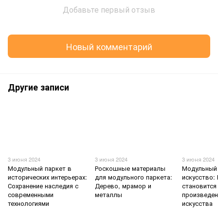
Добавьте первый отзыв
Новый комментарий
Другие записи
3 июня 2024
3 июня 2024
3 июня 2024
Модульный паркет в
Роскошные материалы
Модульный 
исторических интерьерах:
для модульного паркета:
искусство:
Сохранение наследия с
Дерево, мрамор и
становится
современными
металлы
произведе
технологиями
искусства