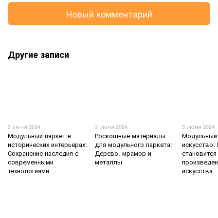
Новый комментарий
Другие записи
3 июня 2024
3 июня 2024
3 июня 2024
Модульный паркет в
Роскошные материалы
Модульный 
исторических интерьерах:
для модульного паркета:
искусство:
Сохранение наследия с
Дерево, мрамор и
становится
современными
металлы
произведе
технологиями
искусства