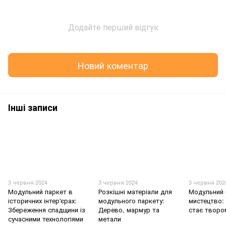
Додайте перший відгук
Новий коментар
Інші записи
3 червня 2024
3 червня 2024
3 червня 202
Модульний паркет в
Розкішні матеріали для
Модульний 
історичних інтер'єрах:
модульного паркету:
мистецтво: 
Збереження спадщини із
Дерево, мармур та
стає творо
сучасними технологіями
метали