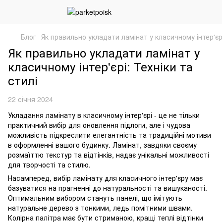
Блог
Як правильно укладати ламінат у класичному інтер'єрі
Як правильно укладати ламінат у
класичному інтер'єрі: Техніки та
стилі
22 січня 2024
Укладання ламінату в класичному інтер'єрі - це не тільки
практичний вибір для оновлення підлоги, але і чудова
можливість підкреслити елегантність та традиційні мотиви
в оформленні вашого будинку. Ламінат, завдяки своєму
розмаїттю текстур та відтінків, надає унікальні можливості
для творчості та стилю.
Насамперед, вибір ламінату для класичного інтер'єру має
базуватися на прагненні до натуральності та вишуканості.
Оптимальним вибором стануть панелі, що імітують
натуральне дерево з тонкими, ледь помітними швами.
Колірна палітра має бути стриманою, кращі теплі відтінки