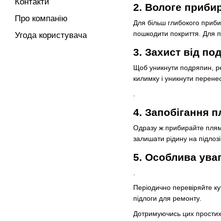
Контакти
2. Вологе приби
Про компанію
Для більш глибокого прибир
пошкодити покриття. Для 
Угода користувача
3. Захист від по
Щоб уникнути подряпин, ре
килимку і уникнути перенес
.
4. Запобігання 
Одразу ж прибирайте плям
залишати рідину на підлозі
5. Особлива уваг
.
Періодично перевіряйте кут
підлоги для ремонту.
Дотримуючись цих простих 