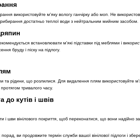
рання
ання використовуйте м'яку вологу ганчірку або моп. Не використову
прибирання достатньо теплої води з нейтральним мийним засобом.
дряпин
комендується встановлювати м'які підставки під меблями і використ
ення бруду і піску на підлогу.
плям
и та рідини, що розлилися. Для видалення плям використовуйте м'
 протягом тривалого часу.
а до кутів і швів
и і шви вінілового покриття, щоб переконатися, що вони надійно зак
порад, ви продовжите термін служби вашої вінілової підлоги і збер