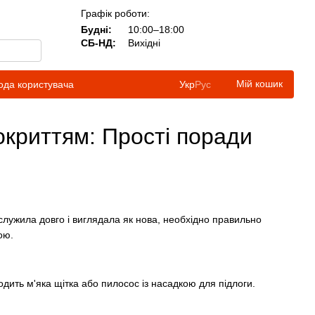
Графік роботи:
Будні:
10:00–18:00
СБ-НД:
Вихідні
Мій кошик
ода користувача
Укр
Рус
окриттям: Прості поради
 служила довго і виглядала як нова, необхідно правильно
ою.
одить м'яка щітка або пилосос із насадкою для підлоги.