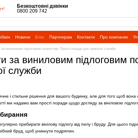
Безкоштовні дзвінки
ет!
0800 209 742
обмін
Новини
Блог
Партнерам
Контакти
Про компанію
Уг
 за виниловим підлоговим покриттям: Прості поради для тривалої служби
и за виниловим підлоговим п
ої служби
тичне і стильне рішення для вашого будинку, але для того щоб вона
татті ми надамо вам прості поради щодо догляду за вініловою підлог
ибирання
улярно прибирати вінілову підлогу від пилу і бруду. Для цього підх
дрібний бруд, щоб уникнути подряпин.