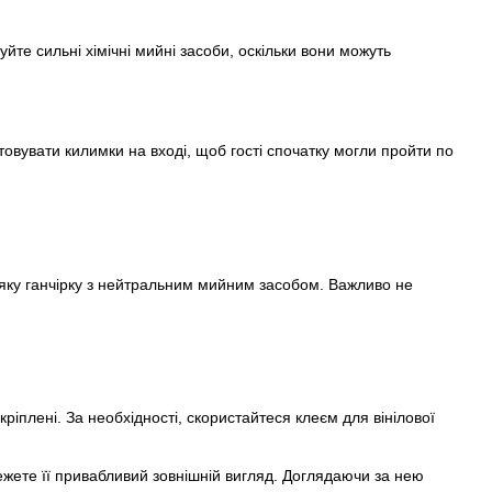
йте сильні хімічні мийні засоби, оскільки вони можуть
овувати килимки на вході, щоб гості спочатку могли пройти по
яку ганчірку з нейтральним мийним засобом. Важливо не
ріплені. За необхідності, скористайтеся клеєм для вінілової
ежете її привабливий зовнішній вигляд. Доглядаючи за нею