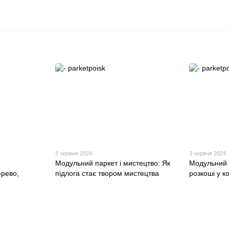
3 червня 2024
3 червня 2024
Модульний паркет і мистецтво: Як
Модульний 
ерево,
підлога стає твором мистецтва
розкоші у к