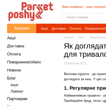
Перейти до основного контенту
Ваш комфорт - наш пріорит
Каталог
Акції
Доставка
Оплата
Повернення/
Акції
Головна
Блог
Як доглядати
Як доглядат
Доставка
для тривал
Оплата
Повернення/обмін
25 вересня 2023
Новини
Вінілова підлога - це прак
Блог
доглядати за нею. У цій с
Iнше
1. Регулярне пр
Ламінат
Найважливіше правило - рег
Партнерам
Прибирайте бруд, пісок і 