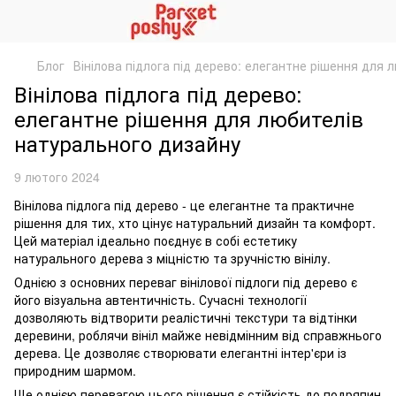
Блог
Вінілова підлога під дерево: елегантне рішення для
Вінілова підлога під дерево:
елегантне рішення для любителів
натурального дизайну
9 лютого 2024
Вінілова підлога під дерево - це елегантне та практичне
рішення для тих, хто цінує натуральний дизайн та комфорт.
Цей матеріал ідеально поєднує в собі естетику
натурального дерева з міцністю та зручністю вінілу.
Однією з основних переваг вінілової підлоги під дерево є
його візуальна автентичність. Сучасні технології
дозволяють відтворити реалістичні текстури та відтінки
деревини, роблячи вініл майже невідмінним від справжнього
дерева. Це дозволяє створювати елегантні інтер'єри із
природним шармом.
Ще однією перевагою цього рішення є стійкість до подряпин