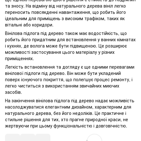
та зносу. На відміну від натурального дерева вініл легко
переносить повсякденні навантаження, що робить його
ідеальним для приміщень з високим трафіком, таких як
вітальні або коридори.
Вінілова підлога під дерево також має водостійкість, що
робить його придатним для встановлення у ванних кімнатах
і кухнях, де волога може бути підвищеною. Це розширює
можливості застосування цього матеріалу у різних
приміщеннях.
Легкість встановлення та догляду є ще одними перевагами
вінілової підлоги під дерево. Він може бути укладений
поверх існуючого покриття, що полегшує процес ремонту, і
легко чиститься з використанням звичайних миючих
засобів.
На закінчення вінілова підлога під дерево надає можливість
насолоджуватися елегантним дизайном, характерним для
натурального дерева, без його недоліків. Це практичне і
стильне рішення для тих, хто прагне природної краси, не
жертвуючи при цьому функціональністю і довговічністю.