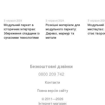
3 червня 2024
3 червня 2024
3 червня 202
Модульний паркет в
Розкішні матеріали для
Модульний 
історичних інтер'єрах:
модульного паркету:
мистецтво: 
Збереження спадщини із
Дерево, мармур та
стає творо
сучасними технологіями
метали
Безкоштовні дзвінки
0800 209 742
Контакти
Повна версія сайту
© 2011—2026
Інтернет-магазин