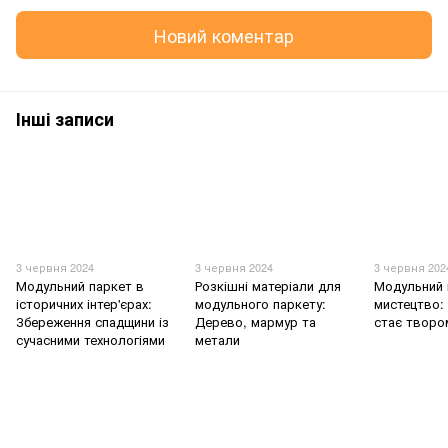
Новий коментар
Інші записи
3 червня 2024
3 червня 2024
3 червня 202
Модульний паркет в
Розкішні матеріали для
Модульний 
історичних інтер'єрах:
модульного паркету:
мистецтво: 
Збереження спадщини із
Дерево, мармур та
стає творо
сучасними технологіями
метали