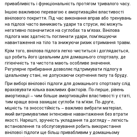
привабливість і функціональність протягом тривалого часу.
Іншою важливою перевагою є амортизаційні властивості
вінілового покриття. Під час виконання вправ або тренувань
на підлозі часто виникають удари та струси, які можуть
негативно позначитися на суглобах та м'язах. Вінілова
підлога має здатність поглинати удари, пом'якшуючи
навантаження на тіло та знижуючи ризик отримання травм.
Крім того, вінілова підлога легко чиститься і доглядається,
що робить його ідеальним для домашнього спортзалу, де
гігієнічність та чистота мають особливе значення.
Регулярне прибирання дозволяє підтримувати підлогу в
ідеальному стані, не допускаючи скупчення пилу та бруду.
При виборі вінілової підлоги для домашнього спортзалу слід
враховувати кілька важливих факторів. По-перше, рівень
амортизації – чим більше амортизаційні властивості у статі,
тим краще вона захищає суглоби та м'язи. По-друге,
міцність та зносостійкість – важливо вибрати матеріал,
який витримуватиме інтенсивне навантаження без втрати
якості. Нарешті, зручність укладання та догляду – легкість
встановлення та обслуговування робить використання
вінілової підлоги ще більш привабливим у домашньому