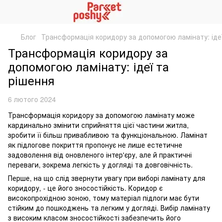
Блог
Трансформація коридору за допомогою ламінату: іде
Трансформація коридору за
допомогою ламінату: ідеї та
рішення
6 лютого 2024
Трансформація коридору за допомогою ламінату може
кардинально змінити сприйняття цієї частини житла,
зробити її більш привабливою та функціональною. Ламінат
як підлогове покриття пропонує не лише естетичне
задоволення від оновленого інтер'єру, але й практичні
переваги, зокрема легкість у догляді та довговічність.
Перше, на що слід звернути увагу при виборі ламінату для
коридору, - це його зносостійкість. Коридор є
високопрохідною зоною, тому матеріал підлоги має бути
стійким до пошкоджень та легким у догляді. Вибір ламінату
з високим класом зносостійкості забезпечить його