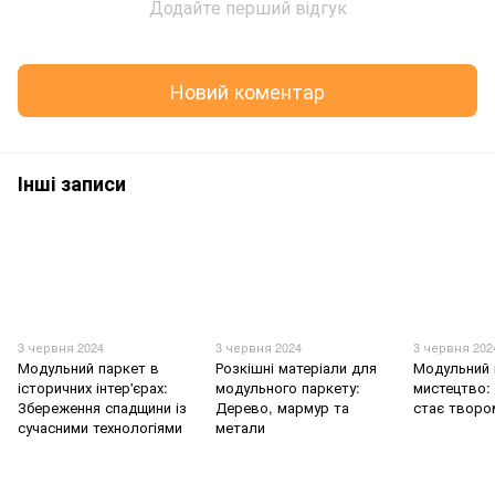
Додайте перший відгук
Новий коментар
Інші записи
3 червня 2024
3 червня 2024
3 червня 202
Модульний паркет в
Розкішні матеріали для
Модульний 
історичних інтер'єрах:
модульного паркету:
мистецтво: 
Збереження спадщини із
Дерево, мармур та
стає творо
сучасними технологіями
метали