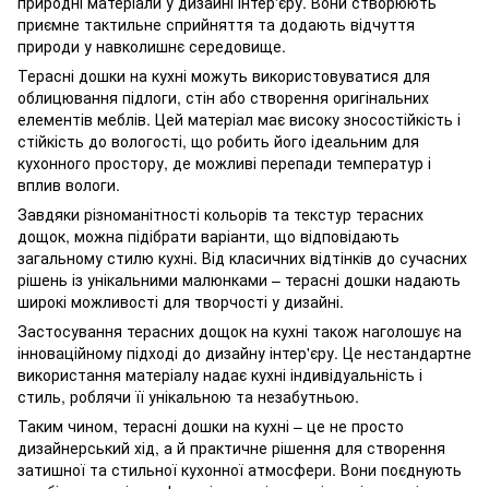
природні матеріали у дизайні інтер'єру. Вони створюють
приємне тактильне сприйняття та додають відчуття
природи у навколишнє середовище.
Терасні дошки на кухні можуть використовуватися для
облицювання підлоги, стін або створення оригінальних
елементів меблів. Цей матеріал має високу зносостійкість і
стійкість до вологості, що робить його ідеальним для
кухонного простору, де можливі перепади температур і
вплив вологи.
Завдяки різноманітності кольорів та текстур терасних
дощок, можна підібрати варіанти, що відповідають
загальному стилю кухні. Від класичних відтінків до сучасних
рішень із унікальними малюнками – терасні дошки надають
широкі можливості для творчості у дизайні.
Застосування терасних дощок на кухні також наголошує на
інноваційному підході до дизайну інтер'єру. Це нестандартне
використання матеріалу надає кухні індивідуальність і
стиль, роблячи її унікальною та незабутньою.
Таким чином, терасні дошки на кухні – це не просто
дизайнерський хід, а й практичне рішення для створення
затишної та стильної кухонної атмосфери. Вони поєднують