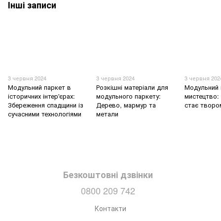
Інші записи
3 червня 2024
3 червня 2024
3 червня 202
Модульний паркет в
Розкішні матеріали для
Модульний 
історичних інтер'єрах:
модульного паркету:
мистецтво: 
Збереження спадщини із
Дерево, мармур та
стає творо
сучасними технологіями
метали
Безкоштовні дзвінки
0800 209 742
Контакти