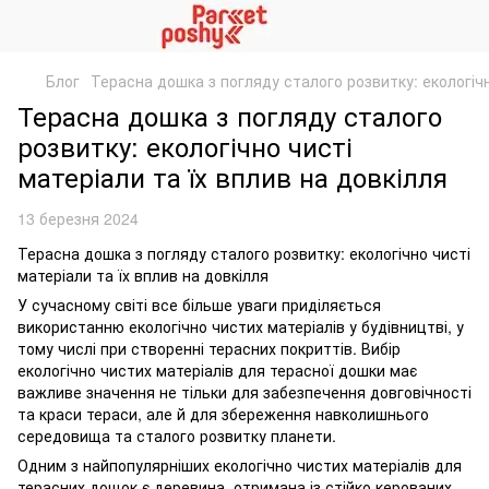
Блог
Терасна дошка з погляду сталого розвитку: екологічн
Терасна дошка з погляду сталого
розвитку: екологічно чисті
матеріали та їх вплив на довкілля
13 березня 2024
Терасна дошка з погляду сталого розвитку: екологічно чисті
матеріали та їх вплив на довкілля
У сучасному світі все більше уваги приділяється
використанню екологічно чистих матеріалів у будівництві, у
тому числі при створенні терасних покриттів. Вибір
екологічно чистих матеріалів для терасної дошки має
важливе значення не тільки для забезпечення довговічності
та краси тераси, але й для збереження навколишнього
середовища та сталого розвитку планети.
Одним з найпопулярніших екологічно чистих матеріалів для
терасних дощок є деревина, отримана із стійко керованих