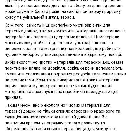
лісів. При правильному догляді та обслуговуванні деревина
може служити багато років, надаючи при цьому природну
красу та унікальний вигляд тераси.
Крім того, існують інші екологічно чисті варіанти для
терасних дощок, такі як композитні матеріали, виготовлені з
перероблених пластиків і деревних волокон. Ці матеріали
мають високу стійкість до вологи, ультрафіолетового
випромінювання та механічних пошкоджень, що робить їх
чудовим вибором для використання на відкритому повітрі.
Вибір екологічно чистих матеріалів для терасної дошки має
позитивний вплив на довкілля, оскільки вони допомагають
зменшити споживання природних ресурсів та знизити вплив
на екосистеми. Крім того, використання таких матеріалів
сприяє розвитку ринку екологічно чистих будівельних
матеріалів та заохочує інших виробників наслідувати цей
приклад.
Таким чином, вибір екологічно чистих матеріалів для
терасної дошки не тільки сприяє створенню красивого та
функціонального простору на вашій ділянці, але й є
важливим кроком у напрямку сталого розвитку та
збереження навколишнього середовища для майбутніх