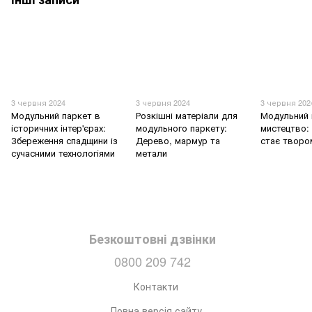
3 червня 2024
3 червня 2024
3 червня 202
Модульний паркет в
Розкішні матеріали для
Модульний 
історичних інтер'єрах:
модульного паркету:
мистецтво: 
Збереження спадщини із
Дерево, мармур та
стає творо
сучасними технологіями
метали
Безкоштовні дзвінки
0800 209 742
Контакти
Повна версія сайту